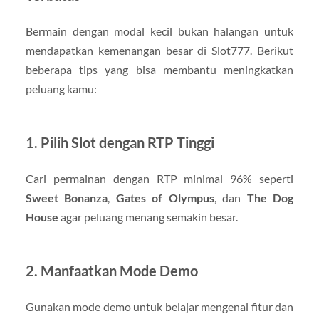
Bermain dengan modal kecil bukan halangan untuk
mendapatkan kemenangan besar di Slot777. Berikut
beberapa tips yang bisa membantu meningkatkan
peluang kamu:
1. Pilih Slot dengan RTP Tinggi
Cari permainan dengan RTP minimal 96% seperti
Sweet Bonanza
,
Gates of Olympus
, dan
The Dog
House
agar peluang menang semakin besar.
2. Manfaatkan Mode Demo
Gunakan mode demo untuk belajar mengenal fitur dan