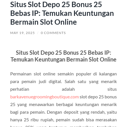
Situs Slot Depo 25 Bonus 25
Bebas IP: Temukan Keuntungan
Bermain Slot Online
MAY 19, 2025
/
0 COMMENTS
Situs Slot Depo 25 Bonus 25 Bebas IP:
Temukan Keuntungan Bermain Slot Online
Permainan slot online semakin populer di kalangan
para pemain judi digital. Salah satu yang menarik
perhatian adalah situs
barkavenuegroomingboutique.com
slot depo 25 bonus
25 yang menawarkan berbagai keuntungan menarik
bagi para pemain. Dengan deposit yang rendah, yaitu
hanya 25 ribu rupiah, pemain sudah bisa merasakan