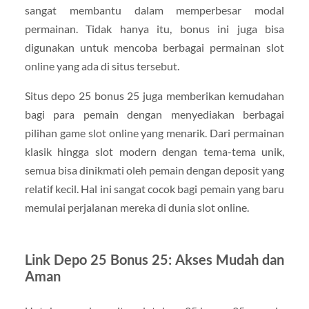
sangat membantu dalam memperbesar modal
permainan. Tidak hanya itu, bonus ini juga bisa
digunakan untuk mencoba berbagai permainan slot
online yang ada di situs tersebut.
Situs depo 25 bonus 25 juga memberikan kemudahan
bagi para pemain dengan menyediakan berbagai
pilihan game slot online yang menarik. Dari permainan
klasik hingga slot modern dengan tema-tema unik,
semua bisa dinikmati oleh pemain dengan deposit yang
relatif kecil. Hal ini sangat cocok bagi pemain yang baru
memulai perjalanan mereka di dunia slot online.
Link Depo 25 Bonus 25: Akses Mudah dan
Aman