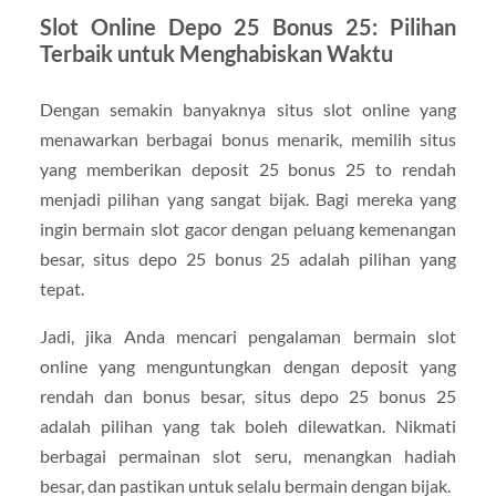
Slot Online Depo 25 Bonus 25: Pilihan
Terbaik untuk Menghabiskan Waktu
Dengan semakin banyaknya situs slot online yang
menawarkan berbagai bonus menarik, memilih situs
yang memberikan deposit 25 bonus 25 to rendah
menjadi pilihan yang sangat bijak. Bagi mereka yang
ingin bermain slot gacor dengan peluang kemenangan
besar, situs depo 25 bonus 25 adalah pilihan yang
tepat.
Jadi, jika Anda mencari pengalaman bermain slot
online yang menguntungkan dengan deposit yang
rendah dan bonus besar, situs depo 25 bonus 25
adalah pilihan yang tak boleh dilewatkan. Nikmati
berbagai permainan slot seru, menangkan hadiah
besar, dan pastikan untuk selalu bermain dengan bijak.