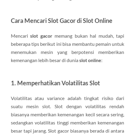
Cara Mencari Slot Gacor di Slot Online
Mencari
slot gacor
memang bukan hal mudah, tapi
beberapa tips berikut ini bisa membantu pemain untuk
menemukan mesin yang berpotensi memberikan
kemenangan lebih besar di dunia
slot online
:
1. Memperhatikan Volatilitas Slot
Volatilitas atau variance adalah tingkat risiko dari
suatu mesin slot. Slot dengan volatilitas rendah
biasanya memberikan kemenangan kecil secara sering,
sedangkan volatilitas tinggi memberikan kemenangan
besar tapi jarang. Slot gacor biasanya berada di antara