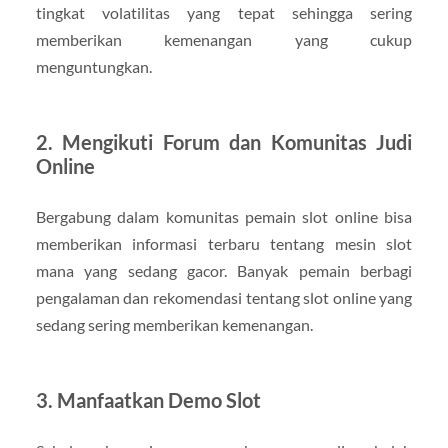
tingkat volatilitas yang tepat sehingga sering
memberikan kemenangan yang cukup
menguntungkan.
2. Mengikuti Forum dan Komunitas Judi
Online
Bergabung dalam komunitas pemain slot online bisa
memberikan informasi terbaru tentang mesin slot
mana yang sedang gacor. Banyak pemain berbagi
pengalaman dan rekomendasi tentang slot online yang
sedang sering memberikan kemenangan.
3. Manfaatkan Demo Slot