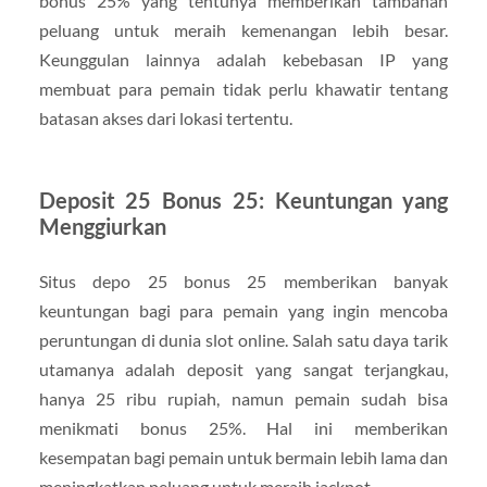
bonus 25% yang tentunya memberikan tambahan
peluang untuk meraih kemenangan lebih besar.
Keunggulan lainnya adalah kebebasan IP yang
membuat para pemain tidak perlu khawatir tentang
batasan akses dari lokasi tertentu.
Deposit 25 Bonus 25: Keuntungan yang
Menggiurkan
Situs depo 25 bonus 25 memberikan banyak
keuntungan bagi para pemain yang ingin mencoba
peruntungan di dunia slot online. Salah satu daya tarik
utamanya adalah deposit yang sangat terjangkau,
hanya 25 ribu rupiah, namun pemain sudah bisa
menikmati bonus 25%. Hal ini memberikan
kesempatan bagi pemain untuk bermain lebih lama dan
meningkatkan peluang untuk meraih jackpot.