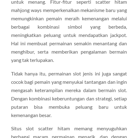
untuk menang. Fitur-fitur seperti scatter hitam
mahjong ways memperkenalkan mekanisme baru yang
memungkinkan pemain meraih kemenangan melalui
berbagai kombinasi simbol yang berbeda,
meningkatkan peluang untuk mendapatkan jackpot.
Hal ini membuat permainan semakin menantang dan
menghibur, serta memberikan pengalaman bermain
yang tak terlupakan.
Tidak hanya itu, permainan slot jenis ini juga sangat
cocok bagi pemain yang menyukai tantangan dan ingin
mengasah keterampilan mereka dalam bermain slot.
Dengan kombinasi keberuntungan dan strategi, setiap
putaran bisa membuka peluang baru untuk
kemenangan besar.
Situs slot scatter hitam memang menyuguhkan
berbagai macam permainan menarik, dan dengan