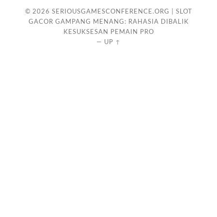
© 2026
SERIOUSGAMESCONFERENCE.ORG | SLOT
GACOR GAMPANG MENANG: RAHASIA DIBALIK
KESUKSESAN PEMAIN PRO
—
UP ↑