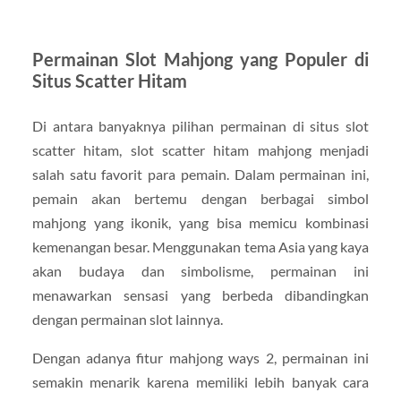
Permainan Slot Mahjong yang Populer di
Situs Scatter Hitam
Di antara banyaknya pilihan permainan di situs slot
scatter hitam, slot scatter hitam mahjong menjadi
salah satu favorit para pemain. Dalam permainan ini,
pemain akan bertemu dengan berbagai simbol
mahjong yang ikonik, yang bisa memicu kombinasi
kemenangan besar. Menggunakan tema Asia yang kaya
akan budaya dan simbolisme, permainan ini
menawarkan sensasi yang berbeda dibandingkan
dengan permainan slot lainnya.
Dengan adanya fitur mahjong ways 2, permainan ini
semakin menarik karena memiliki lebih banyak cara