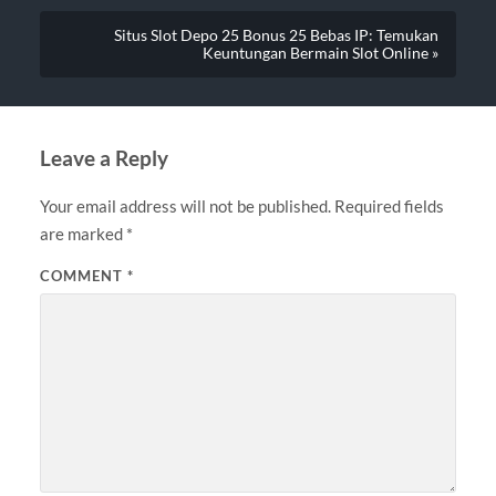
Situs Slot Depo 25 Bonus 25 Bebas IP: Temukan
Keuntungan Bermain Slot Online »
Leave a Reply
Your email address will not be published.
Required fields
are marked
*
COMMENT
*