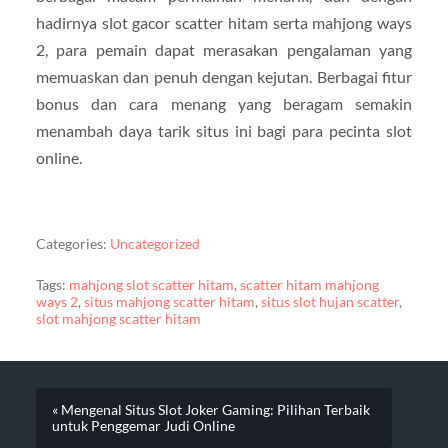
hadirnya slot gacor scatter hitam serta mahjong ways
2, para pemain dapat merasakan pengalaman yang
memuaskan dan penuh dengan kejutan. Berbagai fitur
bonus dan cara menang yang beragam semakin
menambah daya tarik situs ini bagi para pecinta slot
online.
Categories:
Uncategorized
Tags:
mahjong slot scatter hitam
,
scatter hitam mahjong
ways 2
,
situs mahjong scatter hitam
,
situs slot hujan scatter
,
slot mahjong scatter hitam
« Mengenal Situs Slot Joker Gaming: Pilihan Terbaik
untuk Penggemar Judi Online