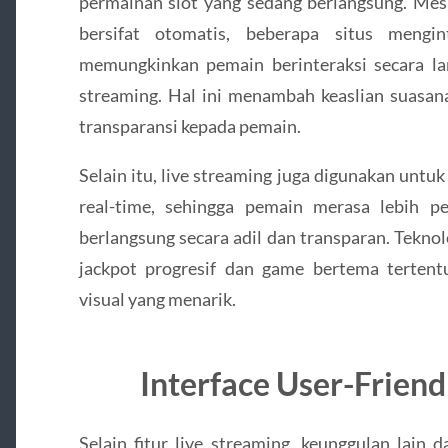
permainan slot yang sedang berlangsung. Mes
bersifat otomatis, beberapa situs mengin
memungkinkan pemain berinteraksi secara la
streaming. Hal ini menambah keaslian suasan
transparansi kepada pemain.
Selain itu, live streaming juga digunakan unt
real-time, sehingga pemain merasa lebih 
berlangsung secara adil dan transparan. Tekno
jackpot progresif dan game bertema terte
visual yang menarik.
Interface User-Friend
Selain fitur live streaming, keunggulan lain d