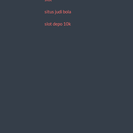
situs judi bola
slot depo 10k