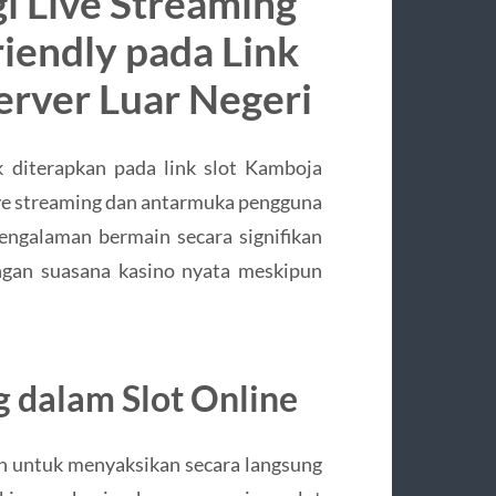
i Live Streaming
riendly pada Link
erver Luar Negeri
k diterapkan pada link slot Kamboja
 live streaming dan antarmuka pengguna
ngalaman bermain secara signifikan
gan suasana kasino nyata meskipun
g dalam Slot Online
n untuk menyaksikan secara langsung