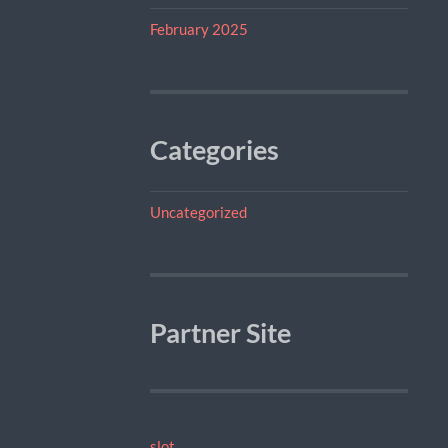
February 2025
Categories
Uncategorized
Partner Site
slot