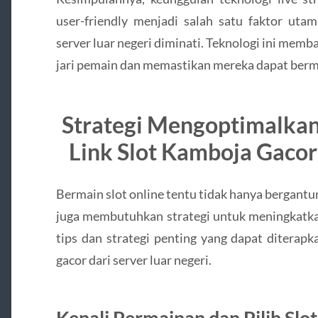
user-friendly menjadi salah satu faktor uta
server luar negeri diminati. Teknologi ini mem
jari pemain dan memastikan mereka dapat berm
Strategi Mengoptimalka
Link Slot Kamboja Gacor
Bermain slot online tentu tidak hanya bergant
juga membutuhkan strategi untuk meningkatka
tips dan strategi penting yang dapat diterapk
gacor dari server luar negeri.
Kenali Permainan dan Pilih Slo