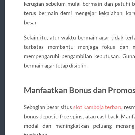
kerugian sebelum mulai bermain dan patuhi b
terus bermain demi mengejar kekalahan, kare
besar.
Selain itu, atur waktu bermain agar tidak te
terbatas membantu menjaga fokus dan me
mempengaruhi pengambilan keputusan. Gunak
bermain agar tetap disiplin.
Manfaatkan Bonus dan Promos
Sebagian besar situs
slot kamboja terbaru
resm
bonus deposit, free spins, atau cashback. Ma
modal dan meningkatkan peluang menang
tambahan.