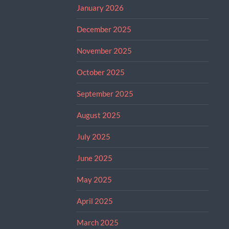
January 2026
December 2025
November 2025
October 2025
September 2025
August 2025
July 2025
June 2025
May 2025
April 2025
March 2025