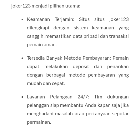
joker123 menjadi pilihan utama:
Keamanan Terjamin: Situs situs joker123
dilengkapi dengan sistem keamanan yang
canggih, memastikan data pribadi dan transaksi
pemain aman.
Tersedia Banyak Metode Pembayaran: Pemain
dapat melakukan deposit dan penarikan
dengan berbagai metode pembayaran yang
mudah dan cepat.
Layanan Pelanggan 24/7: Tim dukungan
pelanggan siap membantu Anda kapan saja jika
menghadapi masalah atau pertanyaan seputar
permainan.