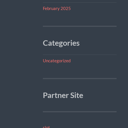
February 2025
Categories
Uncategorized
Partner Site
slot