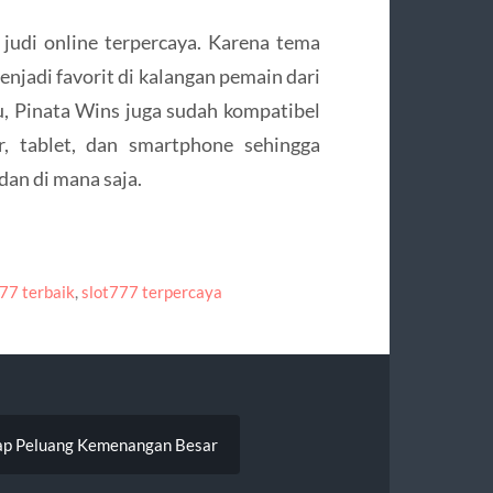
s judi online terpercaya. Karena tema
enjadi favorit di kalangan pemain dari
tu, Pinata Wins juga sudah kompatibel
r, tablet, dan smartphone sehingga
an di mana saja.
77 terbaik
,
slot777 terpercaya
kap Peluang Kemenangan Besar