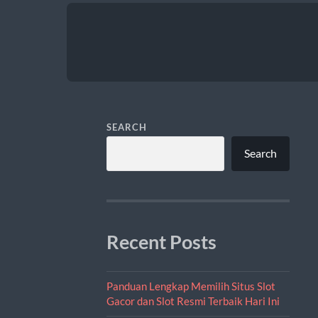
SEARCH
Search
Recent Posts
Panduan Lengkap Memilih Situs Slot
Gacor dan Slot Resmi Terbaik Hari Ini