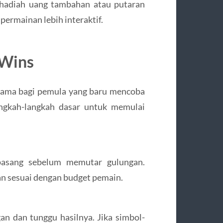
hadiah uang tambahan atau putaran
permainan lebih interaktif.
 Wins
tama bagi pemula yang baru mencoba
angkah-langkah dasar untuk memulai
ipasang sebelum memutar gulungan.
an sesuai dengan budget pemain.
n dan tunggu hasilnya. Jika simbol-