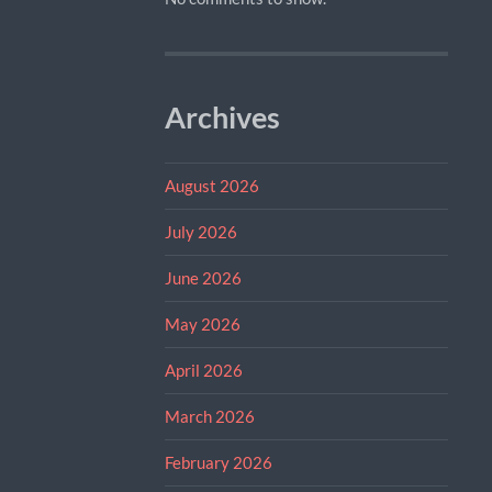
Archives
August 2026
July 2026
June 2026
May 2026
April 2026
March 2026
February 2026