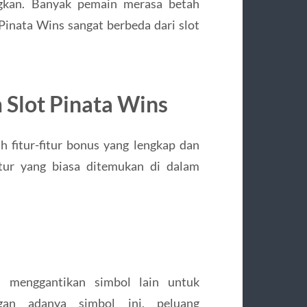
gkan. Banyak pemain merasa betah
Pinata Wins sangat berbeda dari slot
 Slot Pinata Wins
h fitur-fitur bonus yang lengkap dan
tur yang biasa ditemukan di dalam
 menggantikan simbol lain untuk
an adanya simbol ini, peluang