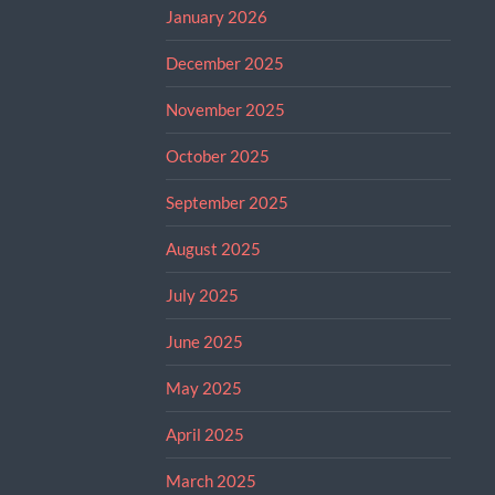
January 2026
December 2025
November 2025
October 2025
September 2025
August 2025
July 2025
June 2025
May 2025
April 2025
March 2025