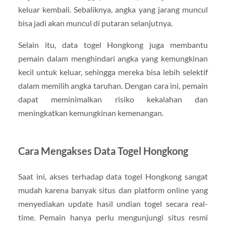
keluar kembali. Sebaliknya, angka yang jarang muncul
bisa jadi akan muncul di putaran selanjutnya.
Selain itu, data togel Hongkong juga membantu
pemain dalam menghindari angka yang kemungkinan
kecil untuk keluar, sehingga mereka bisa lebih selektif
dalam memilih angka taruhan. Dengan cara ini, pemain
dapat meminimalkan risiko kekalahan dan
meningkatkan kemungkinan kemenangan.
Cara Mengakses Data Togel Hongkong
Saat ini, akses terhadap data togel Hongkong sangat
mudah karena banyak situs dan platform online yang
menyediakan update hasil undian togel secara real-
time. Pemain hanya perlu mengunjungi situs resmi