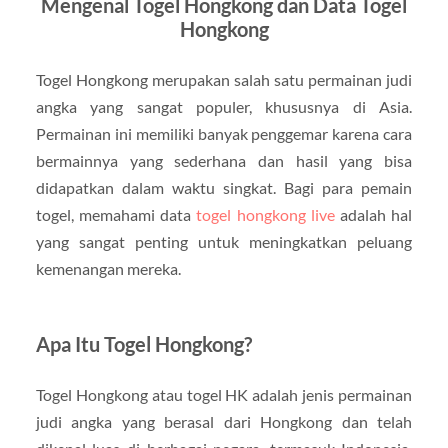
Mengenal Togel Hongkong dan Data Togel
Hongkong
Togel Hongkong merupakan salah satu permainan judi
angka yang sangat populer, khususnya di Asia.
Permainan ini memiliki banyak penggemar karena cara
bermainnya yang sederhana dan hasil yang bisa
didapatkan dalam waktu singkat. Bagi para pemain
togel, memahami data
togel hongkong live
adalah hal
yang sangat penting untuk meningkatkan peluang
kemenangan mereka.
Apa Itu Togel Hongkong?
Togel Hongkong atau togel HK adalah jenis permainan
judi angka yang berasal dari Hongkong dan telah