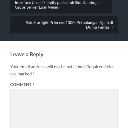
Interface User-Friendly pada Link Slot Kamboja
Gacor Server Luar Negeri
Slot Starlight Princess 1000: Petualangan Ajaib di
Dunia Fantasi »
Leave a Reply
Your email address will not be published.
Required fields
are marked
*
COMMENT
*