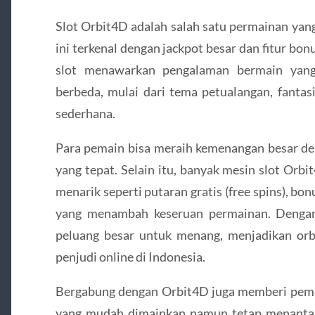
Slot Orbit4D adalah salah satu permainan yang p
ini terkenal dengan jackpot besar dan fitur bo
slot menawarkan pengalaman bermain yang
berbeda, mulai dari tema petualangan, fantasi
sederhana.
Para pemain bisa meraih kemenangan besar d
yang tepat. Selain itu, banyak mesin slot Orbi
menarik seperti putaran gratis (free spins), bonu
yang menambah keseruan permainan. Dengan
peluang besar untuk menang, menjadikan orbi
penjudi online di Indonesia.
Bergabung dengan Orbit4D juga memberi pemain
yang mudah dimainkan namun tetap menantan