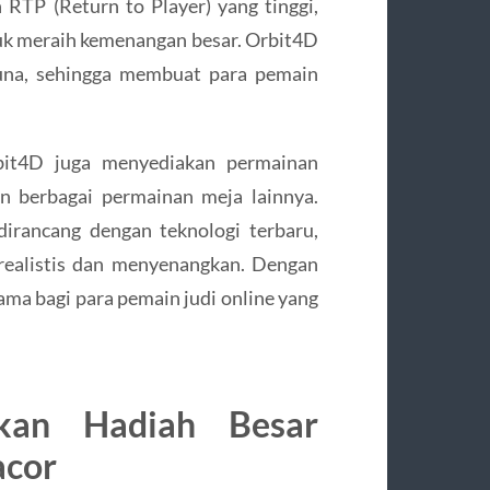
RTP (Return to Player) yang tinggi,
k meraih kemenangan besar. Orbit4D
una, sehingga membuat para pemain
bit4D juga menyediakan permainan
dan berbagai permainan meja lainnya.
irancang dengan teknologi terbaru,
realistis dan menyenangkan. Dengan
tama bagi para pemain judi online yang
kan Hadiah Besar
acor