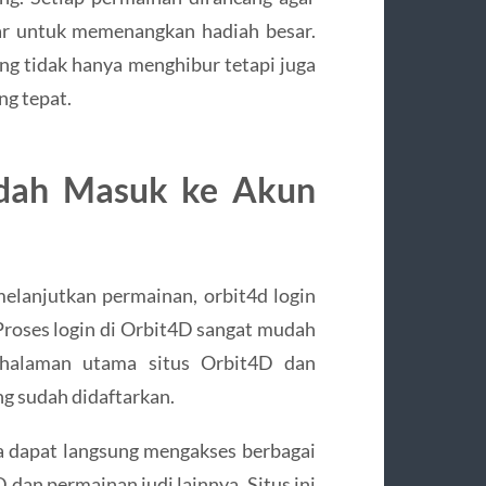
r untuk memenangkan hadiah besar.
ng tidak hanya menghibur tetapi juga
ng tepat.
udah Masuk ke Akun
elanjutkan permainan, orbit4d login
Proses login di Orbit4D sangat mudah
 halaman utama situs Orbit4D dan
g sudah didaftarkan.
da dapat langsung mengakses berbagai
 dan permainan judi lainnya. Situs ini