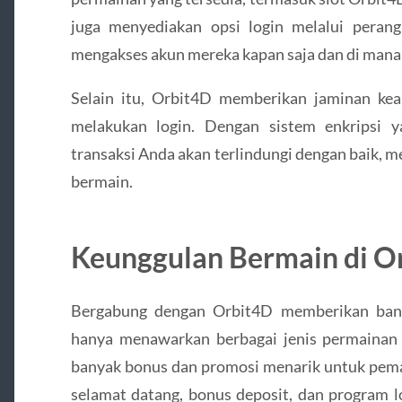
juga menyediakan opsi login melalui peran
mengakses akun mereka kapan saja dan di mana 
Selain itu, Orbit4D memberikan jaminan ke
melakukan login. Dengan sistem enkripsi y
transaksi Anda akan terlindungi dengan baik,
bermain.
Keunggulan Bermain di O
Bergabung dengan Orbit4D memberikan bany
hanya menawarkan berbagai jenis permainan j
banyak bonus dan promosi menarik untuk pem
selamat datang, bonus deposit, dan program l