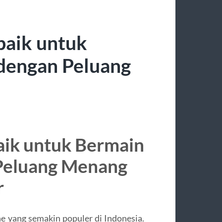
baik untuk
 dengan Peluang
aik untuk Bermain
 Peluang Menang
r
ne yang semakin populer di Indonesia.