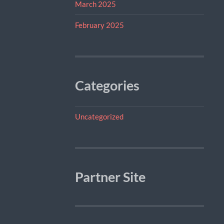
March 2025
February 2025
Categories
Uncategorized
Partner Site