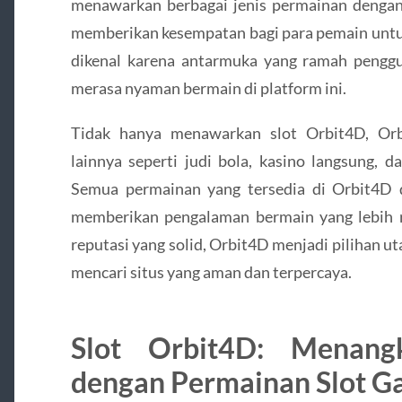
menawarkan berbagai jenis permainan dengan 
memberikan kesempatan bagi para pemain untu
dikenal karena antarmuka yang ramah pengg
merasa nyaman bermain di platform ini.
Tidak hanya menawarkan slot Orbit4D, Or
lainnya seperti judi bola, kasino langsung, 
Semua permainan yang tersedia di Orbit4D d
memberikan pengalaman bermain yang lebih 
reputasi yang solid, Orbit4D menjadi pilihan u
mencari situs yang aman dan terpercaya.
Slot Orbit4D: Menang
dengan Permainan Slot G