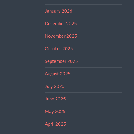
January 2026
December 2025
November 2025
October 2025
September 2025
August 2025
July 2025
June 2025
May 2025
April 2025