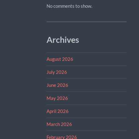
No comments to show.
Archives
August 2026
July 2026
June 2026
May 2026
April 2026
March 2026
February 2026