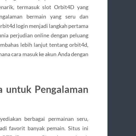
narik, termasuk slot Orbit4D yang
engalaman bermain yang seru dan
orbit4d login menjadi langkah pertama
nia perjudian online dengan peluang
mbahas lebih lanjut tentang orbit4d,
imana cara masuk ke akun Anda dengan
ya untuk Pengalaman
yediakan berbagai permainan seru,
i favorit banyak pemain. Situs ini