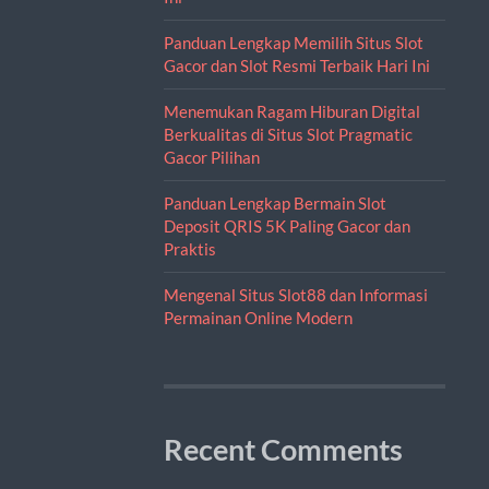
Panduan Lengkap Memilih Situs Slot
Gacor dan Slot Resmi Terbaik Hari Ini
Menemukan Ragam Hiburan Digital
Berkualitas di Situs Slot Pragmatic
Gacor Pilihan
Panduan Lengkap Bermain Slot
Deposit QRIS 5K Paling Gacor dan
Praktis
Mengenal Situs Slot88 dan Informasi
Permainan Online Modern
Recent Comments