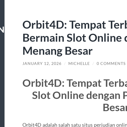
Orbit4D: Tempat Ter
NFERENCE.ORG
Bermain Slot Online
Menang Besar
JANUARY 12, 2026
/
MICHELLE
/
0 COMMENTS
Orbit4D: Tempat Terb
Slot Online dengan
Besa
Orbit4D adalah salah satu situs perjudian onli