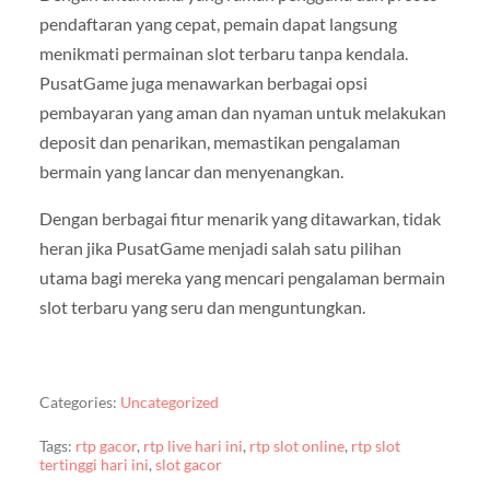
pendaftaran yang cepat, pemain dapat langsung
menikmati permainan slot terbaru tanpa kendala.
PusatGame juga menawarkan berbagai opsi
pembayaran yang aman dan nyaman untuk melakukan
deposit dan penarikan, memastikan pengalaman
bermain yang lancar dan menyenangkan.
Dengan berbagai fitur menarik yang ditawarkan, tidak
heran jika PusatGame menjadi salah satu pilihan
utama bagi mereka yang mencari pengalaman bermain
slot terbaru yang seru dan menguntungkan.
Categories:
Uncategorized
Tags:
rtp gacor
,
rtp live hari ini
,
rtp slot online
,
rtp slot
tertinggi hari ini
,
slot gacor