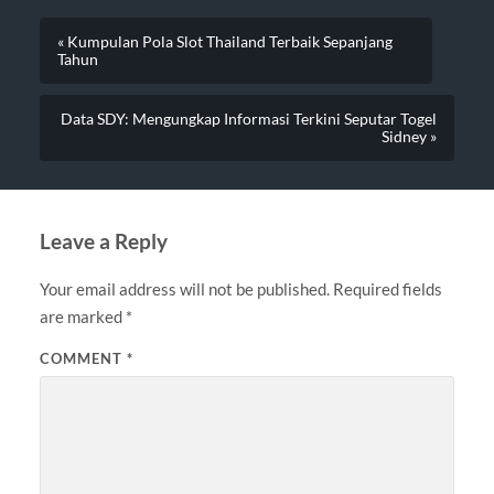
« Kumpulan Pola Slot Thailand Terbaik Sepanjang
Tahun
Data SDY: Mengungkap Informasi Terkini Seputar Togel
Sidney »
Leave a Reply
Your email address will not be published.
Required fields
are marked
*
COMMENT
*