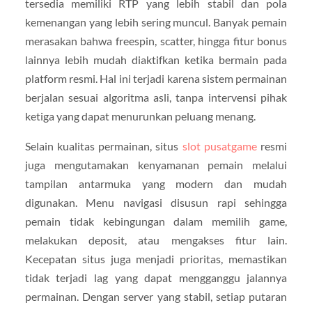
tersedia memiliki RTP yang lebih stabil dan pola
kemenangan yang lebih sering muncul. Banyak pemain
merasakan bahwa freespin, scatter, hingga fitur bonus
lainnya lebih mudah diaktifkan ketika bermain pada
platform resmi. Hal ini terjadi karena sistem permainan
berjalan sesuai algoritma asli, tanpa intervensi pihak
ketiga yang dapat menurunkan peluang menang.
Selain kualitas permainan, situs
slot pusatgame
resmi
juga mengutamakan kenyamanan pemain melalui
tampilan antarmuka yang modern dan mudah
digunakan. Menu navigasi disusun rapi sehingga
pemain tidak kebingungan dalam memilih game,
melakukan deposit, atau mengakses fitur lain.
Kecepatan situs juga menjadi prioritas, memastikan
tidak terjadi lag yang dapat mengganggu jalannya
permainan. Dengan server yang stabil, setiap putaran