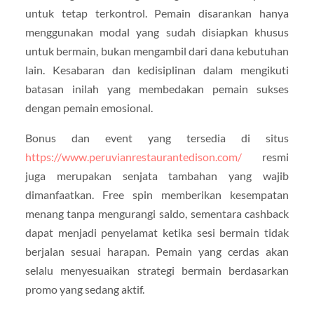
untuk tetap terkontrol. Pemain disarankan hanya
menggunakan modal yang sudah disiapkan khusus
untuk bermain, bukan mengambil dari dana kebutuhan
lain. Kesabaran dan kedisiplinan dalam mengikuti
batasan inilah yang membedakan pemain sukses
dengan pemain emosional.
Bonus dan event yang tersedia di situs
https://www.peruvianrestaurantedison.com/
resmi
juga merupakan senjata tambahan yang wajib
dimanfaatkan. Free spin memberikan kesempatan
menang tanpa mengurangi saldo, sementara cashback
dapat menjadi penyelamat ketika sesi bermain tidak
berjalan sesuai harapan. Pemain yang cerdas akan
selalu menyesuaikan strategi bermain berdasarkan
promo yang sedang aktif.