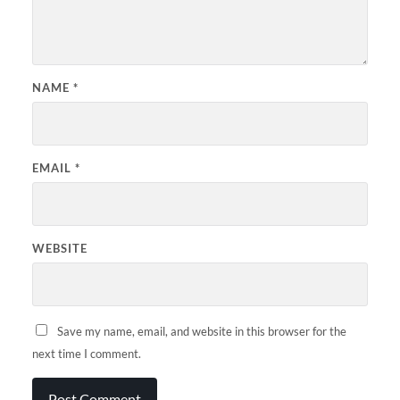
NAME
*
EMAIL
*
WEBSITE
Save my name, email, and website in this browser for the
next time I comment.