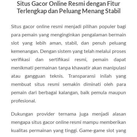
Situs Gacor Online Resmi dengan Fitur
Terlengkap dan Peluang Menang Stabil
Situs gacor online resmi menjadi pilihan populer bagi
para pemain yang menginginkan pengalaman bermain
slot yang lebih aman, stabil, dan penuh peluang
kemenangan. Dengan sistem yang telah melalui proses
verifikasi dan sertifikasi resmi, pemain dapat
menikmati permainan tanpa khawatir akan manipulasi
atau gangguan teknis. Transparansi inilah yang
membuat situs resmi semakin diminati oleh para
pemain dari berbagai kalangan, baik pemula maupun
profesional.
Dukungan provider ternama juga menjadi alasan
mengapa situs gacor online resmi mampu memberikan
kualitas permainan yang tinggi. Game-game slot yang