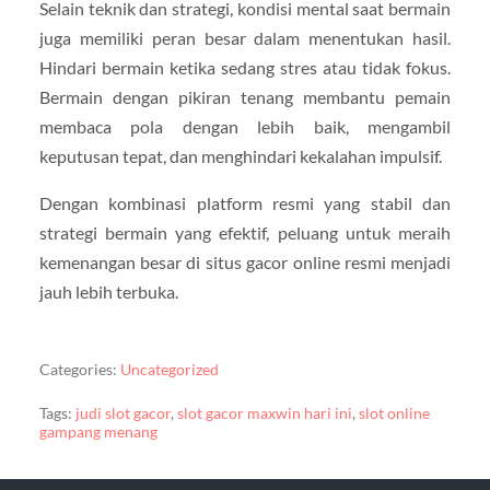
Selain teknik dan strategi, kondisi mental saat bermain
juga memiliki peran besar dalam menentukan hasil.
Hindari bermain ketika sedang stres atau tidak fokus.
Bermain dengan pikiran tenang membantu pemain
membaca pola dengan lebih baik, mengambil
keputusan tepat, dan menghindari kekalahan impulsif.
Dengan kombinasi platform resmi yang stabil dan
strategi bermain yang efektif, peluang untuk meraih
kemenangan besar di situs gacor online resmi menjadi
jauh lebih terbuka.
Categories:
Uncategorized
Tags:
judi slot gacor
,
slot gacor maxwin hari ini
,
slot online
gampang menang