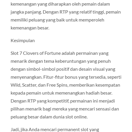
kemenangan yang diharapkan oleh pemain dalam
jangka panjang. Dengan RTP yang relatif tinggi, pemain
memiliki peluang yang baik untuk memperoleh
kemenangan besar.
Kesimpulan
Slot 7 Clovers of Fortune adalah permainan yang
menarik dengan tema keberuntungan yang penuh
dengan simbol-simbol positif dan desain visual yang
menyenangkan. Fitur-fitur bonus yang tersedia, seperti
Wild, Scatter, dan Free Spins, memberikan kesempatan
kepada pemain untuk memenangkan hadiah besar.
Dengan RTP yang kompetitif, permainan ini menjadi
pilihan menarik bagi mereka yang mencari sensasi dan
peluang besar dalam dunia slot online.
Jadi, jika Anda mencari permanent slot yang