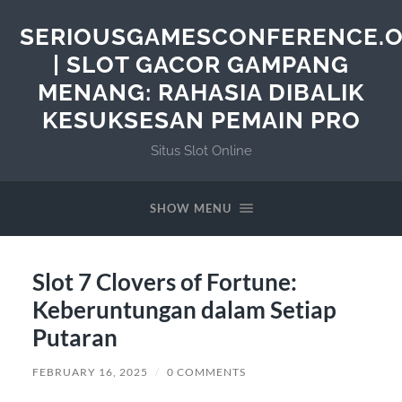
SERIOUSGAMESCONFERENCE.
| SLOT GACOR GAMPANG
MENANG: RAHASIA DIBALIK
KESUKSESAN PEMAIN PRO
Situs Slot Online
SHOW MENU
Slot 7 Clovers of Fortune:
Keberuntungan dalam Setiap
Putaran
FEBRUARY 16, 2025
/
0 COMMENTS