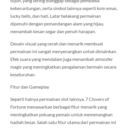
tujuh, yang sering dianggap sebagai pembawa
keberuntungan, serta simbol lainnya seperti koin emas,
lucky bells, dan hati. Latar belakang permainan
dipenuhi dengan pemandangan alam yang hijau,
menambah kesan segar dan penuh harapan.
Desain visual yang cerah dan menarik membuat
permainan ini sangat menyenangkan untuk dimainkan.
Efek suara yang mendalam juga menambah atmosfer
magis yang meningkatkan pengalaman bermain secara
keseluruhan.
Fitur dan Gameplay
Seperti halnya permainan slot lainnya, 7 Clovers of
Fortune menawarkan berbagai fitur menarik yang
meningkatkan peluang pemain untuk memenangkan
hadiah besar. Salah satu fitur utama dari permainan ini