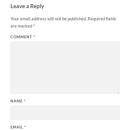
Leave a Reply
Your email address will not be published.
Required fields
are marked
*
COMMENT
*
NAME
*
EMAIL
*