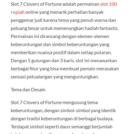
Slot 7 Clovers of Fortune adalah permainan
slot 100
rupiah
online yang menarik perhatian banyak
penggemar judi karena tema yang penuh warna dan
peluang besar untuk memenangkan hadiah fantastis.
Permainan ini dirancang dengan elemen-elemen
keberuntungan dan simbol keberuntungan yang
memberikan nuansa positif dalam setiap putaran.
Dengan 5 gulungan dan 3 baris, slot ini menawarkan
berbagai fitur yang bisa membuat pemain merasakan
sensasi petualangan yang menguntungkan.
Tema dan Desain
Slot 7 Clovers of Fortune mengusung tema
keberuntungan, dengan simbol-simbol yang identik
dengan tradisi keberuntungan di berbagai budaya.
Terdapat simbol seperti daun semanggi berjumlah