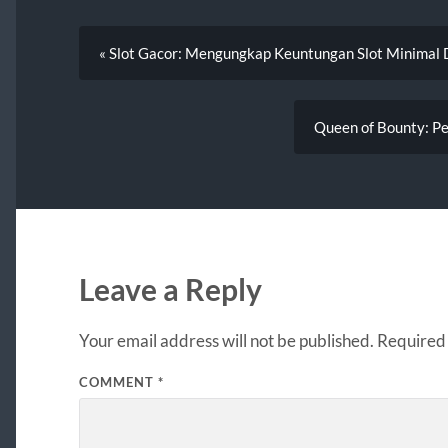
« Slot Gacor: Mengungkap Keuntungan Slot Minimal
Queen of Bounty: Pe
Leave a Reply
Your email address will not be published.
Required 
COMMENT
*