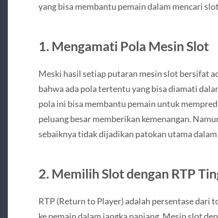
yang bisa membantu pemain dalam mencari slot
1. Mengamati Pola Mesin Slot
Meski hasil setiap putaran mesin slot bersifat
bahwa ada pola tertentu yang bisa diamati dal
pola ini bisa membantu pemain untuk mempredi
peluang besar memberikan kemenangan. Namun, h
sebaiknya tidak dijadikan patokan utama dalam
2. Memilih Slot dengan RTP Tin
RTP (Return to Player) adalah persentase dari 
ke pemain dalam jangka panjang. Mesin slot de