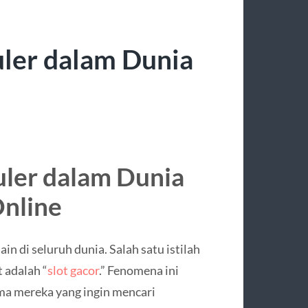
uler dalam Dunia
uler dalam Dunia
Online
in di seluruh dunia. Salah satu istilah
 adalah “
slot gacor
.” Fenomena ini
ma mereka yang ingin mencari