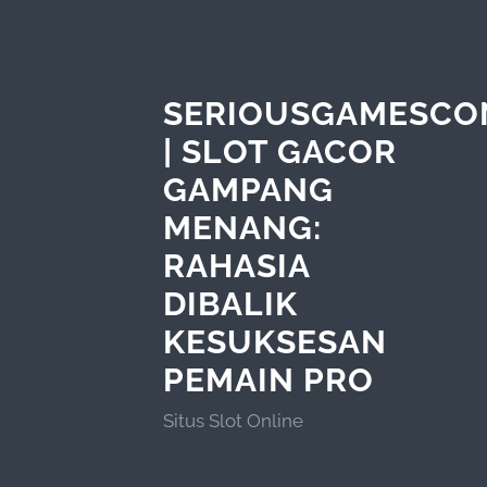
SERIOUSGAMESCO
| SLOT GACOR
GAMPANG
MENANG:
RAHASIA
DIBALIK
KESUKSESAN
PEMAIN PRO
Situs Slot Online