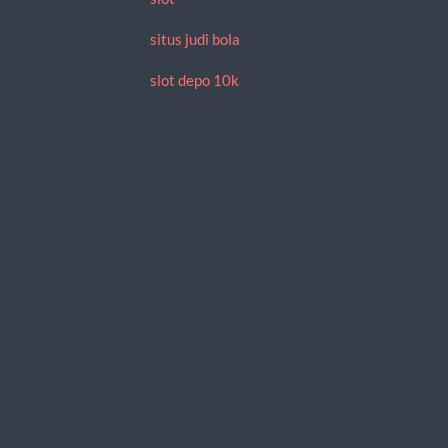
situs judi bola
slot depo 10k