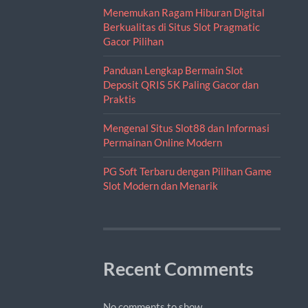
Menemukan Ragam Hiburan Digital
Berkualitas di Situs Slot Pragmatic
Gacor Pilihan
Panduan Lengkap Bermain Slot
Deposit QRIS 5K Paling Gacor dan
Praktis
Mengenal Situs Slot88 dan Informasi
Permainan Online Modern
PG Soft Terbaru dengan Pilihan Game
Slot Modern dan Menarik
Recent Comments
No comments to show.