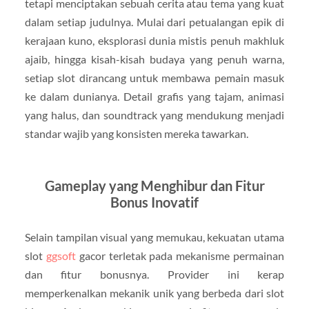
tetapi menciptakan sebuah cerita atau tema yang kuat
dalam setiap judulnya. Mulai dari petualangan epik di
kerajaan kuno, eksplorasi dunia mistis penuh makhluk
ajaib, hingga kisah-kisah budaya yang penuh warna,
setiap slot dirancang untuk membawa pemain masuk
ke dalam dunianya. Detail grafis yang tajam, animasi
yang halus, dan soundtrack yang mendukung menjadi
standar wajib yang konsisten mereka tawarkan.
Gameplay yang Menghibur dan Fitur
Bonus Inovatif
Selain tampilan visual yang memukau, kekuatan utama
slot
ggsoft
gacor terletak pada mekanisme permainan
dan fitur bonusnya. Provider ini kerap
memperkenalkan mekanik unik yang berbeda dari slot