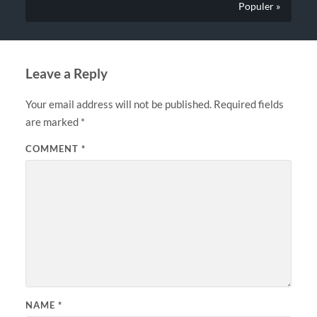
Populer »
Leave a Reply
Your email address will not be published.
Required fields
are marked
*
COMMENT
*
NAME
*