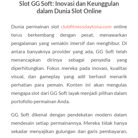
Slot GG Soft: Inovasi dan Keunggulan
dalam Dunia Slot Online
Dunia permainan slot
clubfitnessdaytona.com
online
terus berkembang dengan pesat, menawarkan
pengalaman yang semakin imersif dan menghibur. Di
antara banyaknya provider yang ada, GG Soft telah
menancapkan dirinya sebagai penyedia yang
diperhitungkan. Fokus mereka pada inovasi, kualitas
visual, dan gameplay yang adil berhasil menarik
perhatian para pemain. Konten ini akan mengulas
mengapa slot dari GG Soft layak menjadi pilihan dalam
portofolio permainan Anda.
GG Soft dikenal dengan pendekatan modern dalam
mendesain setiap permainannya. Mereka tidak hanya
sekadar menyajikan gulungan dan garis pembayaran,