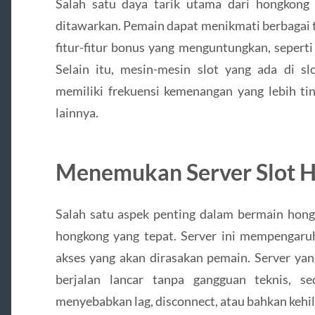
Salah satu daya tarik utama dari hongkong 
ditawarkan. Pemain dapat menikmati berbagai
fitur-fitur bonus yang menguntungkan, seperti 
Selain itu, mesin-mesin slot yang ada di sl
memiliki frekuensi kemenangan yang lebih ti
lainnya.
Menemukan Server Slot H
Salah satu aspek penting dalam bermain hongk
hongkong yang tepat. Server ini mempengaruh
akses yang akan dirasakan pemain. Server ya
berjalan lancar tanpa gangguan teknis, s
menyebabkan lag, disconnect, atau bahkan keh