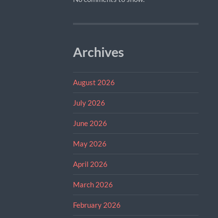
Archives
August 2026
July 2026
June 2026
May 2026
April 2026
March 2026
February 2026