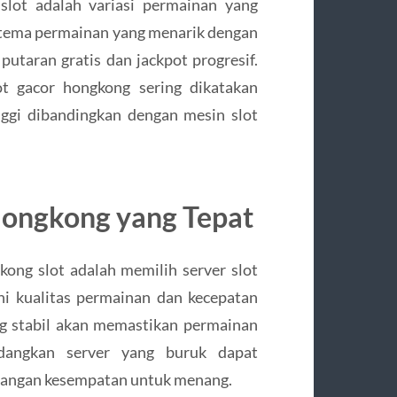
slot adalah variasi permainan yang
 tema permainan yang menarik dengan
putaran gratis dan jackpot progresif.
ot gacor hongkong sering dikatakan
nggi dibandingkan dengan mesin slot
ongkong yang Tepat
ong slot adalah memilih server slot
i kualitas permainan dan kecepatan
ng stabil akan memastikan permainan
edangkan server yang buruk dapat
ilangan kesempatan untuk menang.