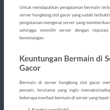
Untuk mendapatkan pengalaman bermain terbai
server hongkong slot gacor yang sudah terbukt
pengalaman mengenai server yang memberikan h
sehingga memilih server dengan reputasi
kemenangan.
Keuntungan Bermain di S
Gacor
Bermain di server hongkong slot gacor me
pemain, terutama yang ingin memaksimalka
beberapa manfaat bermain di server yang tepat:
Koneksi yang Stabil