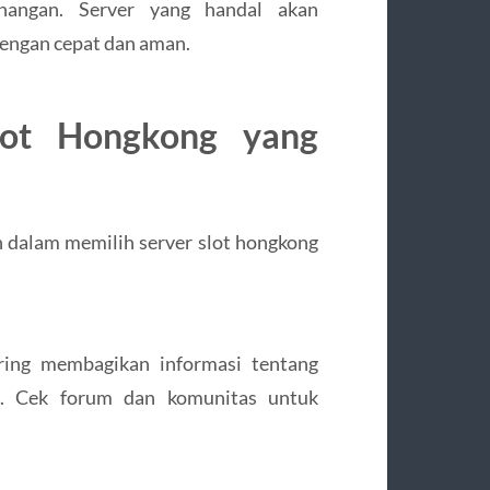
nangan. Server yang handal akan
engan cepat dan aman.
lot Hongkong yang
 dalam memilih server slot hongkong
ing membagikan informasi tentang
k. Cek forum dan komunitas untuk