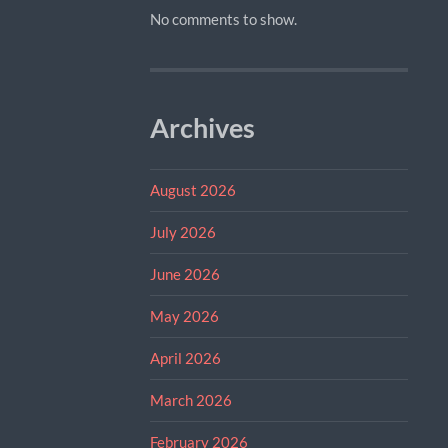
No comments to show.
Archives
August 2026
July 2026
June 2026
May 2026
April 2026
March 2026
February 2026