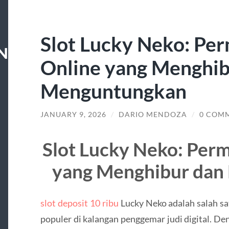
Slot Lucky Neko: Per
NFERENCE.ORG
Online yang Menghib
Menguntungkan
JANUARY 9, 2026
/
DARIO MENDOZA
/
0 COM
Slot Lucky Neko: Perm
yang Menghibur dan
slot deposit 10 ribu
Lucky Neko adalah salah sa
populer di kalangan penggemar judi digital. D