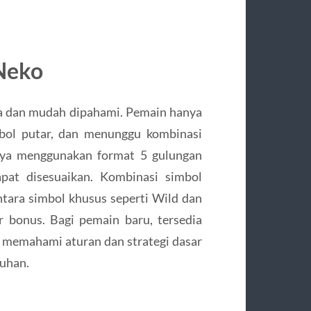
 Neko
a dan mudah dipahami. Pemain hanya
bol putar, dan menunggu kombinasi
anya menggunakan format 5 gulungan
pat disesuaikan. Kombinasi simbol
ara simbol khusus seperti Wild dan
 bonus. Bagi pemain baru, tersedia
memahami aturan dan strategi dasar
uhan.