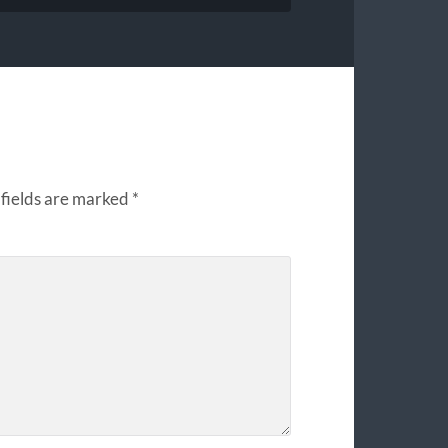
fields are marked
*