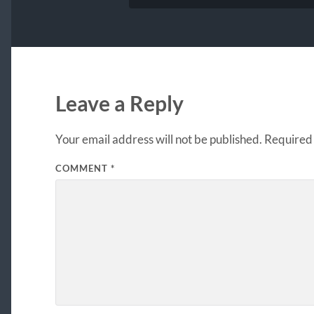
Leave a Reply
Your email address will not be published.
Required 
COMMENT
*