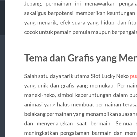
Jepang, permainan ini menawarkan penga
sekaligus berpotensi memberikan keuntungan b
yang menarik, efek suara yang hidup, dan fit
cocok untuk pemain pemula maupun berpengal
Tema dan Grafis yang Me
Salah satu daya tarik utama Slot Lucky Neko
pu
yang unik dan grafis yang memukau. Permain
maneki-neko, simbol keberuntungan dalam bu
animasi yang halus membuat permainan terasa hi
belakang permainan yang menampilkan suasana
dan menyenangkan saat bermain. Semua el
meningkatkan pengalaman bermain dan memb