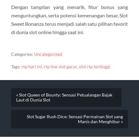
Dengan tampilan yang menarik, fitur bonus yang
menguntungkan, serta potensi kemenangan besar, Slot
Sweet Bonanza terus menjadi salah satu pilihan favorit
di dunia slot online hingga saat ini.
Categories:
Uncategorized
Tags:
rtp hari ini
,
rtp live slot gacor
,
slot rtp tertinggi
« Slot Queen of Bounty: Sensasi Petualangan Bajak
Laut di Dunia Slot
Slot Sugar Rush Dice: Sensasi Permainan Slot yang
Manis dan Menghibur »