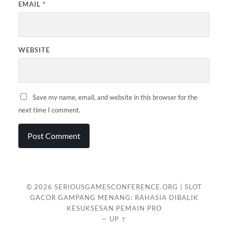
EMAIL
*
WEBSITE
Save my name, email, and website in this browser for the
next time I comment.
© 2026
SERIOUSGAMESCONFERENCE.ORG | SLOT
GACOR GAMPANG MENANG: RAHASIA DIBALIK
KESUKSESAN PEMAIN PRO
—
UP ↑