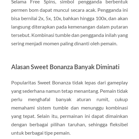
Selama Free Spins, simbol pengganda berbentuk
permen bom dapat muncul secara acak. Pengganda ini
bisa bernilai 2x, 5x, 10x, bahkan hingga 100x, dan akan
langsung diterapkan pada kemenangan dalam putaran
tersebut. Kombinasi tumble dan pengganda inilah yang
sering menjadi momen paling dinanti oleh pemain.
Alasan Sweet Bonanza Banyak Diminati
Popularitas Sweet Bonanza tidak lepas dari gameplay
yang sederhana namun tetap menantang. Pemain tidak
perlu menghafal banyak aturan rumit, cukup
memahami sistem tumble dan menunggu kombinasi
yang tepat. Selain itu, permainan ini dapat dimainkan
dengan berbagai pilihan taruhan, sehingga fleksibel
untuk berbagai tipe pemain.