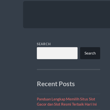
SEARCH
Search
Recent Posts
Panduan Lengkap Memilih Situs Slot
Gacor dan Slot Resmi Terbaik Hari Ini