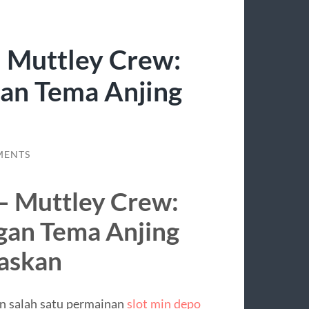
– Muttley Crew:
an Tema Anjing
MENTS
– Muttley Crew:
gan Tema Anjing
askan
n salah satu permainan
slot min depo