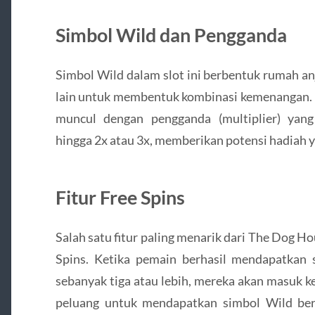
Simbol Wild dan Pengganda
Simbol Wild dalam slot ini berbentuk rumah a
lain untuk membentuk kombinasi kemenangan. M
muncul dengan pengganda (multiplier) ya
hingga 2x atau 3x, memberikan potensi hadiah y
Fitur Free Spins
Salah satu fitur paling menarik dari The Dog 
Spins. Ketika pemain berhasil mendapatkan s
sebanyak tiga atau lebih, mereka akan masuk k
peluang untuk mendapatkan simbol Wild ber