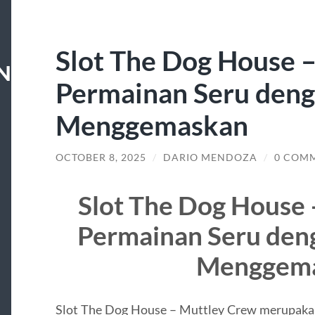
Slot The Dog House 
NFERENCE.ORG
Permainan Seru deng
Menggemaskan
OCTOBER 8, 2025
/
DARIO MENDOZA
/
0 COM
Slot The Dog House 
Permainan Seru den
Menggem
Slot The Dog House – Muttley Crew merupaka