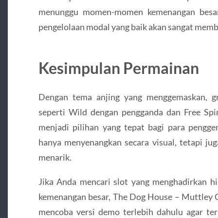
menunggu momen-momen kemenangan besar. 
pengelolaan modal yang baik akan sangat memb
Kesimpulan Permainan
Dengan tema anjing yang menggemaskan, grafi
seperti Wild dengan pengganda dan Free Sp
menjadi pilihan yang tepat bagi para penggem
hanya menyenangkan secara visual, tetapi j
menarik.
Jika Anda mencari slot yang menghadirkan h
kemenangan besar, The Dog House – Muttley C
mencoba versi demo terlebih dahulu agar t