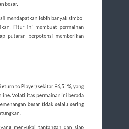
n besar.
hasil mendapatkan lebih banyak simbol
rikan. Fitur ini membuat permainan
iap putaran berpotensi memberikan
turn to Player) sekitar 96,51%, yang
line. Volatilitas permainan ini berada
 kemenangan besar tidak selalu sering
untungkan.
n yang menyukai tantangan dan siap