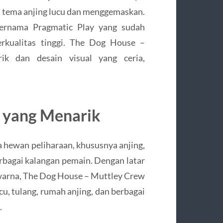
tema anjing lucu dan menggemaskan.
ternama Pragmatic Play yang sudah
erkualitas tinggi. The Dog House –
k dan desain visual yang ceria,
a yang Menarik
a hewan peliharaan, khususnya anjing,
rbagai kalangan pemain. Dengan latar
warna, The Dog House – Muttley Crew
u, tulang, rumah anjing, dan berbagai
.