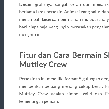
Desain grafisnya sangat cerah dan menari
berlama-lama bermain. Animasi yang halus dan
menambah keseruan permainan ini. Suasana ya
bagi siapa saja yang ingin merasakan pengal
menghibur.
Fitur dan Cara Bermain S
Muttley Crew
Permainan ini memiliki format 5 gulungan den
memberikan peluang menang cukup besar. F
Muttley Crew adalah simbol Wild dan Fr
kemenangan pemain.