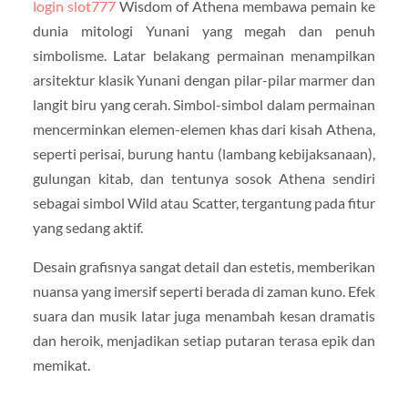
login slot777
Wisdom of Athena membawa pemain ke
dunia mitologi Yunani yang megah dan penuh
simbolisme. Latar belakang permainan menampilkan
arsitektur klasik Yunani dengan pilar-pilar marmer dan
langit biru yang cerah. Simbol-simbol dalam permainan
mencerminkan elemen-elemen khas dari kisah Athena,
seperti perisai, burung hantu (lambang kebijaksanaan),
gulungan kitab, dan tentunya sosok Athena sendiri
sebagai simbol Wild atau Scatter, tergantung pada fitur
yang sedang aktif.
Desain grafisnya sangat detail dan estetis, memberikan
nuansa yang imersif seperti berada di zaman kuno. Efek
suara dan musik latar juga menambah kesan dramatis
dan heroik, menjadikan setiap putaran terasa epik dan
memikat.