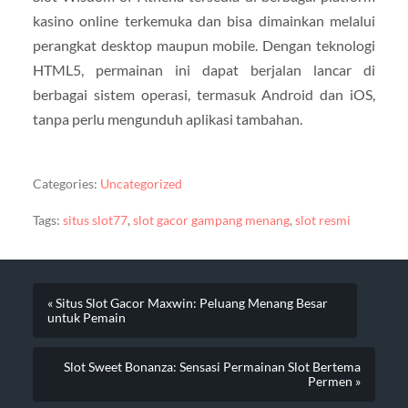
kasino online terkemuka dan bisa dimainkan melalui
perangkat desktop maupun mobile. Dengan teknologi
HTML5, permainan ini dapat berjalan lancar di
berbagai sistem operasi, termasuk Android dan iOS,
tanpa perlu mengunduh aplikasi tambahan.
Categories:
Uncategorized
Tags:
situs slot77
,
slot gacor gampang menang
,
slot resmi
« Situs Slot Gacor Maxwin: Peluang Menang Besar
untuk Pemain
Slot Sweet Bonanza: Sensasi Permainan Slot Bertema
Permen »