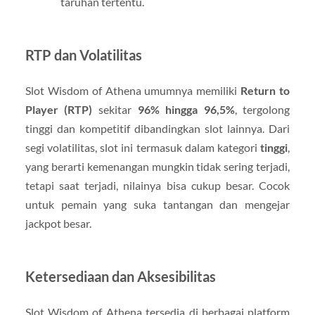
taruhan tertentu.
RTP dan Volatilitas
Slot Wisdom of Athena umumnya memiliki
Return to
Player (RTP)
sekitar
96% hingga 96,5%
, tergolong
tinggi dan kompetitif dibandingkan slot lainnya. Dari
segi volatilitas, slot ini termasuk dalam kategori
tinggi
,
yang berarti kemenangan mungkin tidak sering terjadi,
tetapi saat terjadi, nilainya bisa cukup besar. Cocok
untuk pemain yang suka tantangan dan mengejar
jackpot besar.
Ketersediaan dan Aksesibilitas
Slot Wisdom of Athena tersedia di berbagai platform