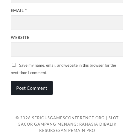
EMAIL
*
WEBSITE
Save my name, email, and website in this browser for the
next time I comment.
© 2026
SERIOUSGAMESCONFERENCE.ORG | SLOT
GACOR GAMPANG MENANG: RAHASIA DIBALIK
KESUKSESAN PEMAIN PRO