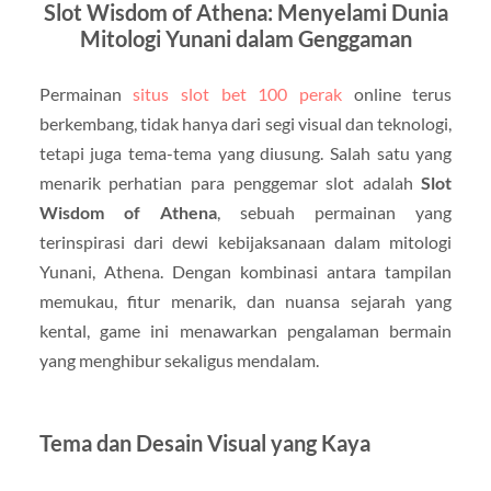
Slot Wisdom of Athena: Menyelami Dunia
Mitologi Yunani dalam Genggaman
Permainan
situs slot bet 100 perak
online terus
berkembang, tidak hanya dari segi visual dan teknologi,
tetapi juga tema-tema yang diusung. Salah satu yang
menarik perhatian para penggemar slot adalah
Slot
Wisdom of Athena
, sebuah permainan yang
terinspirasi dari dewi kebijaksanaan dalam mitologi
Yunani, Athena. Dengan kombinasi antara tampilan
memukau, fitur menarik, dan nuansa sejarah yang
kental, game ini menawarkan pengalaman bermain
yang menghibur sekaligus mendalam.
Tema dan Desain Visual yang Kaya