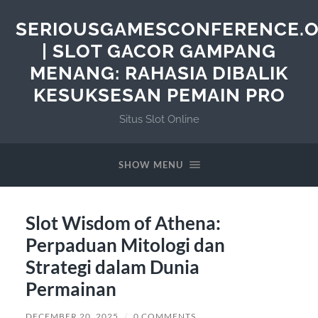
SERIOUSGAMESCONFERENCE.
| SLOT GACOR GAMPANG
MENANG: RAHASIA DIBALIK
KESUKSESAN PEMAIN PRO
Situs Slot Online
SHOW MENU
Slot Wisdom of Athena:
Perpaduan Mitologi dan
Strategi dalam Dunia
Permainan
DECEMBER 20, 2025
/
0 COMMENTS