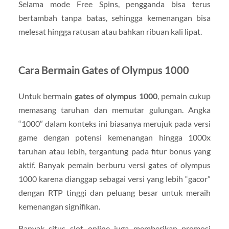
Selama
mode
Free
Spins,
pengganda
bisa
terus
bertambah
tanpa
batas,
sehingga
kemenangan
bisa
melesat
hingga
ratusan
atau
bahkan
ribuan
kali
lipat.
Cara
Bermain
Gates
of
Olympus
1000
Untuk
bermain
gates
of
olympus
1000
,
pemain
cukup
memasang
taruhan
dan
memutar
gulungan.
Angka
“
1000″
dalam
konteks
ini
biasanya
merujuk
pada
versi
game
dengan
potensi
kemenangan
hingga
1000x
taruhan
atau
lebih,
tergantung
pada
fitur
bonus
yang
aktif.
Banyak
pemain
berburu
versi
gates
of
olympus
1000
karena
dianggap
sebagai
versi
yang
lebih “
gacor”
dengan
RTP
tinggi
dan
peluang
besar
untuk
meraih
kemenangan
signifikan.
Banyak
situs
slot
online
juga
memberikan
promosi