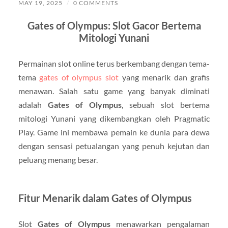
MAY 19, 2025
/
0 COMMENTS
Gates
of
Olympus:
Slot
Gacor
Bertema
Mitologi
Yunani
Permainan
slot
online
terus
berkembang
dengan
tema-
tema
gates of olympus slot
yang
menarik
dan
grafis
menawan.
Salah
satu
game
yang
banyak
diminati
adalah
Gates
of
Olympus
,
sebuah
slot
bertema
mitologi
Yunani
yang
dikembangkan
oleh
Pragmatic
Play.
Game
ini
membawa
pemain
ke
dunia
para
dewa
dengan
sensasi
petualangan
yang
penuh
kejutan
dan
peluang
menang
besar.
Fitur
Menarik
dalam
Gates
of
Olympus
Slot
Gates
of
Olympus
menawarkan
pengalaman