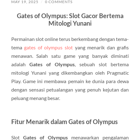
MAY 19, 2025
/
0 COMMENTS
Gates
of
Olympus:
Slot
Gacor
Bertema
Mitologi
Yunani
Permainan
slot
online
terus
berkembang
dengan
tema-
tema
gates of olympus slot
yang
menarik
dan
grafis
menawan.
Salah
satu
game
yang
banyak
diminati
adalah
Gates
of
Olympus
,
sebuah
slot
bertema
mitologi
Yunani
yang
dikembangkan
oleh
Pragmatic
Play.
Game
ini
membawa
pemain
ke
dunia
para
dewa
dengan
sensasi
petualangan
yang
penuh
kejutan
dan
peluang
menang
besar.
Fitur
Menarik
dalam
Gates
of
Olympus
Slot
Gates
of
Olympus
menawarkan
pengalaman