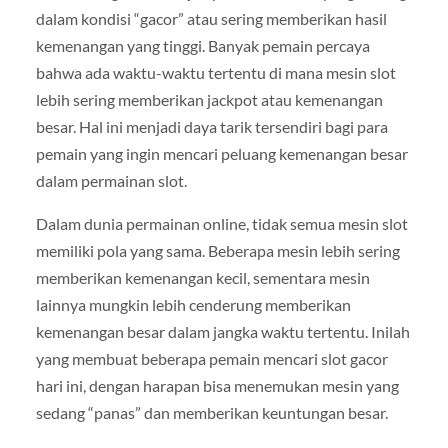
dalam kondisi “gacor” atau sering memberikan hasil
kemenangan yang tinggi. Banyak pemain percaya
bahwa ada waktu-waktu tertentu di mana mesin slot
lebih sering memberikan jackpot atau kemenangan
besar. Hal ini menjadi daya tarik tersendiri bagi para
pemain yang ingin mencari peluang kemenangan besar
dalam permainan slot.
Dalam dunia permainan online, tidak semua mesin slot
memiliki pola yang sama. Beberapa mesin lebih sering
memberikan kemenangan kecil, sementara mesin
lainnya mungkin lebih cenderung memberikan
kemenangan besar dalam jangka waktu tertentu. Inilah
yang membuat beberapa pemain mencari slot gacor
hari ini, dengan harapan bisa menemukan mesin yang
sedang “panas” dan memberikan keuntungan besar.