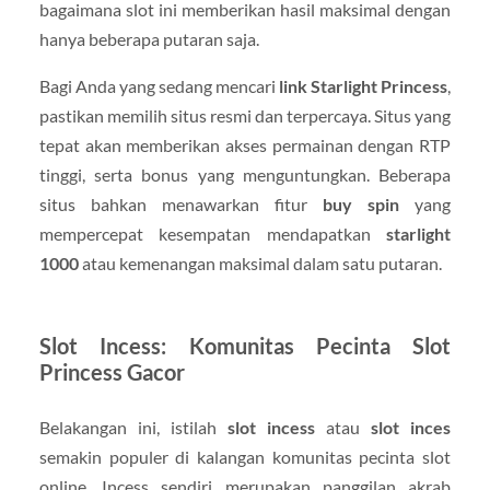
bagaimana slot ini memberikan hasil maksimal dengan
hanya beberapa putaran saja.
Bagi Anda yang sedang mencari
link Starlight Princess
,
pastikan memilih situs resmi dan terpercaya. Situs yang
tepat akan memberikan akses permainan dengan RTP
tinggi, serta bonus yang menguntungkan. Beberapa
situs bahkan menawarkan fitur
buy spin
yang
mempercepat kesempatan mendapatkan
starlight
1000
atau kemenangan maksimal dalam satu putaran.
Slot Incess: Komunitas Pecinta Slot
Princess Gacor
Belakangan ini, istilah
slot incess
atau
slot inces
semakin populer di kalangan komunitas pecinta slot
online. Incess sendiri merupakan panggilan akrab