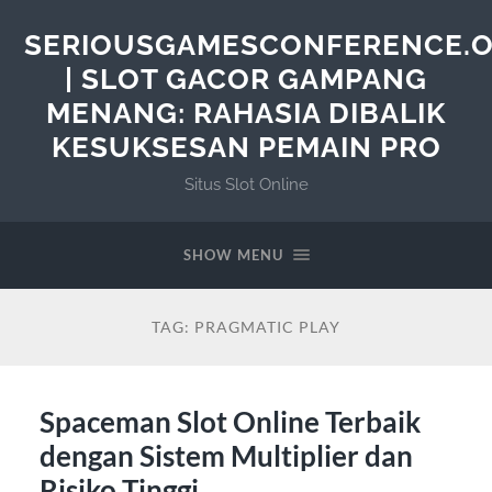
SERIOUSGAMESCONFERENCE.
| SLOT GACOR GAMPANG
MENANG: RAHASIA DIBALIK
KESUKSESAN PEMAIN PRO
Situs Slot Online
SHOW MENU
TAG:
PRAGMATIC PLAY
Spaceman Slot Online Terbaik
dengan Sistem Multiplier dan
Risiko Tinggi