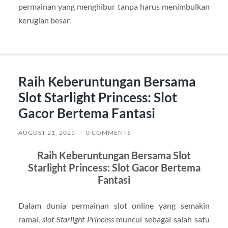
permainan yang menghibur tanpa harus menimbulkan
kerugian besar.
Raih Keberuntungan Bersama
Slot Starlight Princess: Slot
Gacor Bertema Fantasi
AUGUST 21, 2025
/
0 COMMENTS
Raih Keberuntungan Bersama Slot
Starlight Princess: Slot Gacor Bertema
Fantasi
Dalam dunia permainan slot online yang semakin
ramai,
slot Starlight Princess
muncul sebagai salah satu