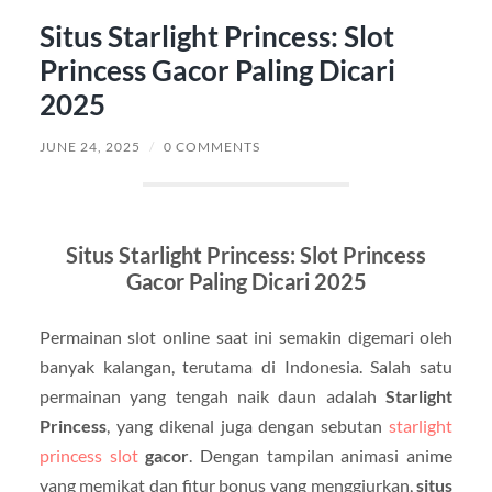
Situs Starlight Princess: Slot
Princess Gacor Paling Dicari
2025
JUNE 24, 2025
/
0 COMMENTS
Situs Starlight Princess: Slot Princess
Gacor Paling Dicari 2025
Permainan slot online saat ini semakin digemari oleh
banyak kalangan, terutama di Indonesia. Salah satu
permainan yang tengah naik daun adalah
Starlight
Princess
, yang dikenal juga dengan sebutan
starlight
princess slot
gacor
. Dengan tampilan animasi anime
yang memikat dan fitur bonus yang menggiurkan,
situs