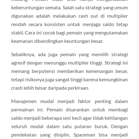
keberuntungan semata. Salah satu strategi yang umum
digunakan adalah melakukan cash out di multiplier
rendah secara konsisten untuk menjaga saldo tetap
stabil. Cara ini cocok bagi pemain yang mengutamakan
keamanan dibandingkan keuntungan besar.
Sebaliknya, ada juga pemain yang memilih strategi
agresif dengan menunggu multiplier tinggi. Strategi ini
memang berpotensi memberikan kemenangan besar,
tetapi risikonya juga sangat tinggi karena kemungkinan
crash lebih besar daripada perkiraan.
Manajemen modal menjadi faktor penting dalam
permainan ini. Pemain disarankan untuk membagi
saldo menjadi beberapa sesi kecil agar tidak kehilangan
seluruh modal dalam satu putaran buruk. Dengan
pendekatan yang disiplin, Spaceman bisa menjadi