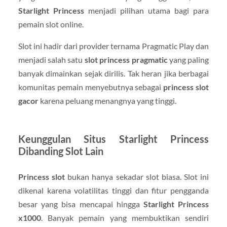
Starlight Princess
menjadi pilihan utama bagi para
pemain slot online.
Slot ini hadir dari provider ternama Pragmatic Play dan
menjadi salah satu
slot princess pragmatic
yang paling
banyak dimainkan sejak dirilis. Tak heran jika berbagai
komunitas pemain menyebutnya sebagai
princess slot
gacor
karena peluang menangnya yang tinggi.
Keunggulan Situs Starlight Princess
Dibanding Slot Lain
Princess slot
bukan hanya sekadar slot biasa. Slot ini
dikenal karena volatilitas tinggi dan fitur pengganda
besar yang bisa mencapai hingga
Starlight Princess
x1000
. Banyak pemain yang membuktikan sendiri