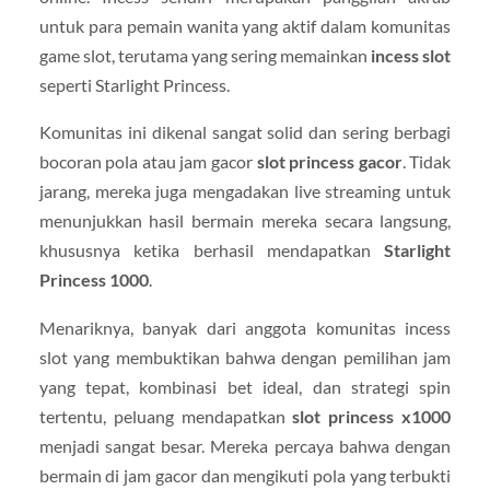
untuk para pemain wanita yang aktif dalam komunitas
game slot, terutama yang sering memainkan
incess slot
seperti Starlight Princess.
Komunitas ini dikenal sangat solid dan sering berbagi
bocoran pola atau jam gacor
slot princess gacor
. Tidak
jarang, mereka juga mengadakan live streaming untuk
menunjukkan hasil bermain mereka secara langsung,
khususnya ketika berhasil mendapatkan
Starlight
Princess 1000
.
Menariknya, banyak dari anggota komunitas incess
slot yang membuktikan bahwa dengan pemilihan jam
yang tepat, kombinasi bet ideal, dan strategi spin
tertentu, peluang mendapatkan
slot princess x1000
menjadi sangat besar. Mereka percaya bahwa dengan
bermain di jam gacor dan mengikuti pola yang terbukti