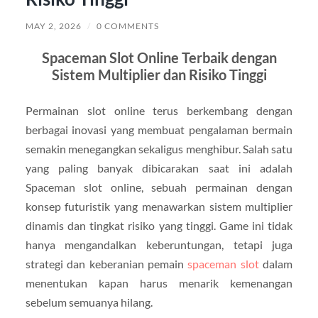
MAY 2, 2026
/
0 COMMENTS
Spaceman Slot Online Terbaik dengan
Sistem Multiplier dan Risiko Tinggi
Permainan slot online terus berkembang dengan
berbagai inovasi yang membuat pengalaman bermain
semakin menegangkan sekaligus menghibur. Salah satu
yang paling banyak dibicarakan saat ini adalah
Spaceman slot online, sebuah permainan dengan
konsep futuristik yang menawarkan sistem multiplier
dinamis dan tingkat risiko yang tinggi. Game ini tidak
hanya mengandalkan keberuntungan, tetapi juga
strategi dan keberanian pemain
spaceman slot
dalam
menentukan kapan harus menarik kemenangan
sebelum semuanya hilang.