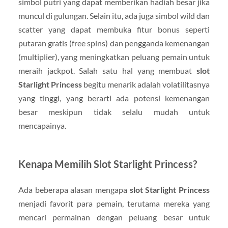
simbol putri yang dapat memberikan hadiah besar jika
muncul di gulungan. Selain itu, ada juga simbol wild dan
scatter yang dapat membuka fitur bonus seperti
putaran gratis (free spins) dan pengganda kemenangan
(multiplier), yang meningkatkan peluang pemain untuk
meraih jackpot. Salah satu hal yang membuat
slot
Starlight Princess
begitu menarik adalah volatilitasnya
yang tinggi, yang berarti ada potensi kemenangan
besar meskipun tidak selalu mudah untuk
mencapainya.
Kenapa Memilih Slot Starlight Princess?
Ada beberapa alasan mengapa
slot Starlight Princess
menjadi favorit para pemain, terutama mereka yang
mencari permainan dengan peluang besar untuk