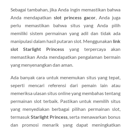
Sebagai tambahan, jika Anda ingin memastikan bahwa
Anda mendapatkan
slot princess gacor
, Anda juga
perlu memastikan bahwa situs yang Anda pilih
memiliki sistem permainan yang adil dan tidak ada
manipulasi dalam hasil putaran slot. Menggunakan
link
slot Starlight Princess
yang terpercaya akan
memastikan Anda mendapatkan pengalaman bermain
yang menyenangkan dan aman.
Ada banyak cara untuk menemukan situs yang tepat,
seperti mencari referensi dari pemain lain atau
memeriksa ulasan situs online yang membahas tentang
permainan slot terbaik. Pastikan untuk memilih situs
yang menyediakan berbagai pilihan permainan slot,
termasuk
Starlight Princess
, serta menawarkan bonus
dan promosi menarik yang dapat meningkatkan