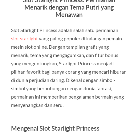
Menarik dengan Tema Putri yang
Menawan
Slot Starlight Princess adalah salah satu permainan
slot starlight
yang paling populer di kalangan pemain
mesin slot online. Dengan tampilan grafis yang
menarik, tema yang mengagumkan, dan fitur bonus
yang menguntungkan, Starlight Princess menjadi
pilihan favorit bagi banyak orang yang mencari hiburan
di dunia perjudian daring. Dikenal dengan simbol-
simbol yang berhubungan dengan dunia fantasi,
permainan ini memberikan pengalaman bermain yang
menyenangkan dan seru.
Mengenal Slot Starlight Princess