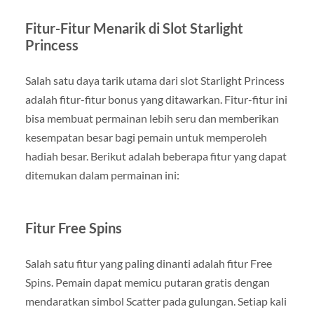
Fitur-Fitur Menarik di Slot Starlight
Princess
Salah satu daya tarik utama dari slot Starlight Princess
adalah fitur-fitur bonus yang ditawarkan. Fitur-fitur ini
bisa membuat permainan lebih seru dan memberikan
kesempatan besar bagi pemain untuk memperoleh
hadiah besar. Berikut adalah beberapa fitur yang dapat
ditemukan dalam permainan ini:
Fitur Free Spins
Salah satu fitur yang paling dinanti adalah fitur Free
Spins. Pemain dapat memicu putaran gratis dengan
mendaratkan simbol Scatter pada gulungan. Setiap kali