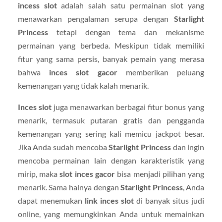
incess slot
adalah salah satu permainan slot yang
menawarkan pengalaman serupa dengan
Starlight
Princess
tetapi dengan tema dan mekanisme
permainan yang berbeda. Meskipun tidak memiliki
fitur yang sama persis, banyak pemain yang merasa
bahwa
inces slot gacor
memberikan peluang
kemenangan yang tidak kalah menarik.
Inces slot
juga menawarkan berbagai fitur bonus yang
menarik, termasuk putaran gratis dan pengganda
kemenangan yang sering kali memicu jackpot besar.
Jika Anda sudah mencoba
Starlight Princess
dan ingin
mencoba permainan lain dengan karakteristik yang
mirip, maka
slot inces gacor
bisa menjadi pilihan yang
menarik. Sama halnya dengan
Starlight Princess
, Anda
dapat menemukan
link inces slot
di banyak situs judi
online, yang memungkinkan Anda untuk memainkan