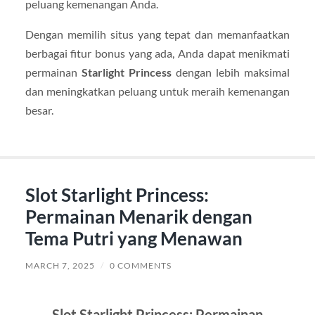
peluang kemenangan Anda.
Dengan memilih situs yang tepat dan memanfaatkan
berbagai fitur bonus yang ada, Anda dapat menikmati
permainan
Starlight Princess
dengan lebih maksimal
dan meningkatkan peluang untuk meraih kemenangan
besar.
Slot Starlight Princess:
Permainan Menarik dengan
Tema Putri yang Menawan
MARCH 7, 2025
/
0 COMMENTS
Slot Starlight Princess: Permainan