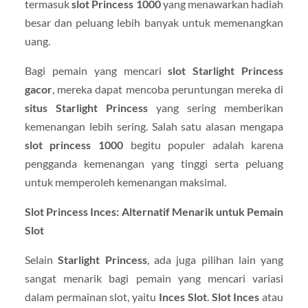
termasuk
slot Princess 1000
yang menawarkan hadiah
besar dan peluang lebih banyak untuk memenangkan
uang.
Bagi pemain yang mencari
slot Starlight Princess
gacor
, mereka dapat mencoba peruntungan mereka di
situs Starlight Princess
yang sering memberikan
kemenangan lebih sering. Salah satu alasan mengapa
slot princess 1000
begitu populer adalah karena
pengganda kemenangan yang tinggi serta peluang
untuk memperoleh kemenangan maksimal.
Slot Princess Inces: Alternatif Menarik untuk Pemain
Slot
Selain
Starlight Princess
, ada juga pilihan lain yang
sangat menarik bagi pemain yang mencari variasi
dalam permainan slot, yaitu
Inces Slot
.
Slot Inces
atau