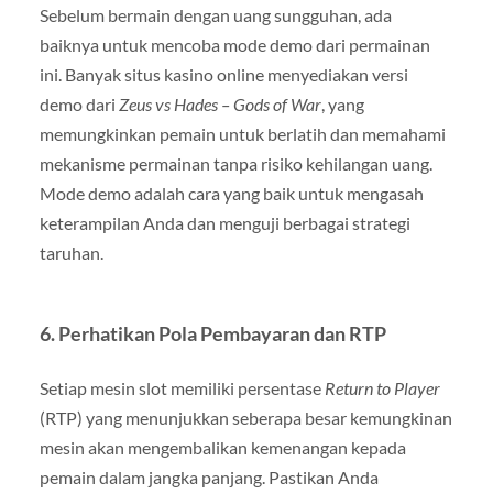
Sebelum bermain dengan uang sungguhan, ada
baiknya untuk mencoba mode demo dari permainan
ini. Banyak situs kasino online menyediakan versi
demo dari
Zeus vs Hades – Gods of War
, yang
memungkinkan pemain untuk berlatih dan memahami
mekanisme permainan tanpa risiko kehilangan uang.
Mode demo adalah cara yang baik untuk mengasah
keterampilan Anda dan menguji berbagai strategi
taruhan.
6. Perhatikan Pola Pembayaran dan RTP
Setiap mesin slot memiliki persentase
Return to Player
(RTP) yang menunjukkan seberapa besar kemungkinan
mesin akan mengembalikan kemenangan kepada
pemain dalam jangka panjang. Pastikan Anda