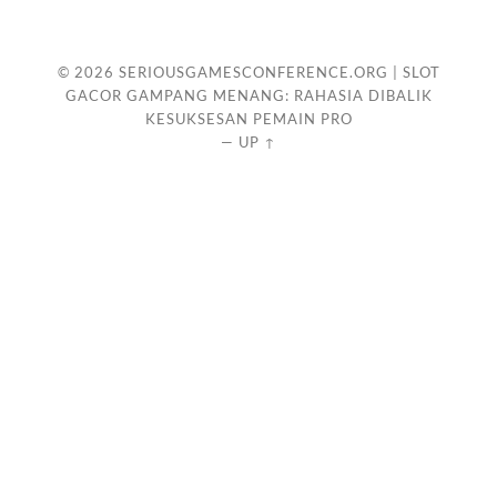
© 2026
SERIOUSGAMESCONFERENCE.ORG | SLOT
GACOR GAMPANG MENANG: RAHASIA DIBALIK
KESUKSESAN PEMAIN PRO
—
UP ↑