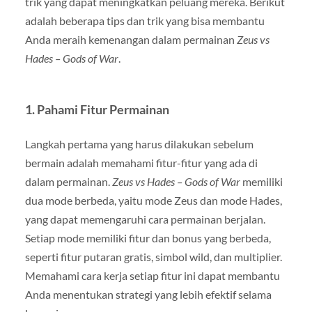
trik yang dapat meningkatkan peluang mereka. Berikut
adalah beberapa tips dan trik yang bisa membantu
Anda meraih kemenangan dalam permainan
Zeus vs
Hades – Gods of War
.
1. Pahami Fitur Permainan
Langkah pertama yang harus dilakukan sebelum
bermain adalah memahami fitur-fitur yang ada di
dalam permainan.
Zeus vs Hades – Gods of War
memiliki
dua mode berbeda, yaitu mode Zeus dan mode Hades,
yang dapat memengaruhi cara permainan berjalan.
Setiap mode memiliki fitur dan bonus yang berbeda,
seperti fitur putaran gratis, simbol wild, dan multiplier.
Memahami cara kerja setiap fitur ini dapat membantu
Anda menentukan strategi yang lebih efektif selama