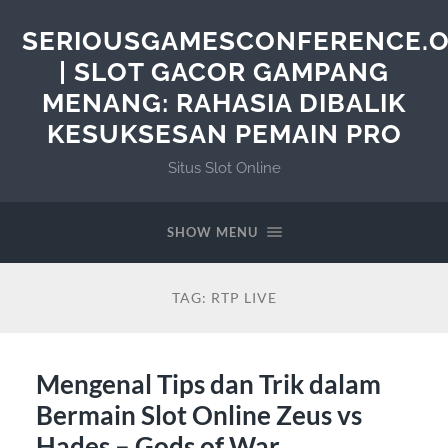
SERIOUSGAMESCONFERENCE.
| SLOT GACOR GAMPANG
MENANG: RAHASIA DIBALIK
KESUKSESAN PEMAIN PRO
Situs Slot Online
SHOW MENU
TAG:
RTP LIVE
Mengenal Tips dan Trik dalam
Bermain Slot Online Zeus vs
Hades – Gods of War