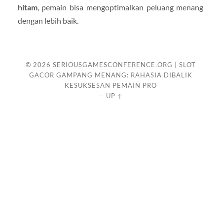
hitam
, pemain bisa mengoptimalkan peluang menang
dengan lebih baik.
© 2026
SERIOUSGAMESCONFERENCE.ORG | SLOT
GACOR GAMPANG MENANG: RAHASIA DIBALIK
KESUKSESAN PEMAIN PRO
—
UP ↑