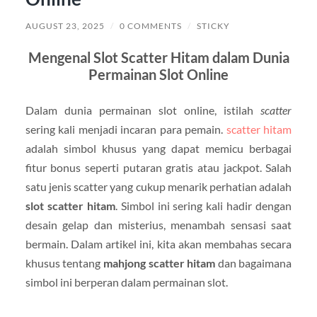
AUGUST 23, 2025
/
0 COMMENTS
/
STICKY
Mengenal Slot Scatter Hitam dalam Dunia
Permainan Slot Online
Dalam dunia permainan slot online, istilah
scatter
sering kali menjadi incaran para pemain.
scatter hitam
adalah simbol khusus yang dapat memicu berbagai
fitur bonus seperti putaran gratis atau jackpot. Salah
satu jenis scatter yang cukup menarik perhatian adalah
slot scatter hitam
. Simbol ini sering kali hadir dengan
desain gelap dan misterius, menambah sensasi saat
bermain. Dalam artikel ini, kita akan membahas secara
khusus tentang
mahjong scatter hitam
dan bagaimana
simbol ini berperan dalam permainan slot.