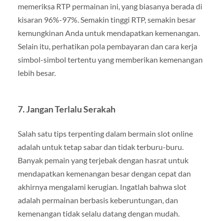
memeriksa RTP permainan ini, yang biasanya berada di
kisaran 96%-97%. Semakin tinggi RTP, semakin besar
kemungkinan Anda untuk mendapatkan kemenangan.
Selain itu, perhatikan pola pembayaran dan cara kerja
simbol-simbol tertentu yang memberikan kemenangan
lebih besar.
7. Jangan Terlalu Serakah
Salah satu tips terpenting dalam bermain slot online
adalah untuk tetap sabar dan tidak terburu-buru.
Banyak pemain yang terjebak dengan hasrat untuk
mendapatkan kemenangan besar dengan cepat dan
akhirnya mengalami kerugian. Ingatlah bahwa slot
adalah permainan berbasis keberuntungan, dan
kemenangan tidak selalu datang dengan mudah.