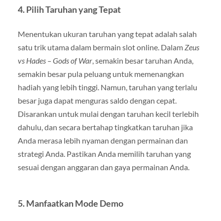
4. Pilih Taruhan yang Tepat
Menentukan ukuran taruhan yang tepat adalah salah
satu trik utama dalam bermain slot online. Dalam
Zeus
vs Hades – Gods of War
, semakin besar taruhan Anda,
semakin besar pula peluang untuk memenangkan
hadiah yang lebih tinggi. Namun, taruhan yang terlalu
besar juga dapat menguras saldo dengan cepat.
Disarankan untuk mulai dengan taruhan kecil terlebih
dahulu, dan secara bertahap tingkatkan taruhan jika
Anda merasa lebih nyaman dengan permainan dan
strategi Anda. Pastikan Anda memilih taruhan yang
sesuai dengan anggaran dan gaya permainan Anda.
5. Manfaatkan Mode Demo