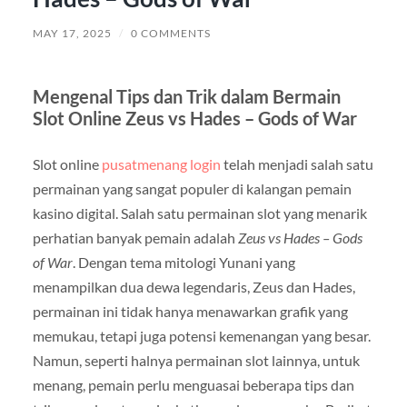
MAY 17, 2025
/
0 COMMENTS
Mengenal Tips dan Trik dalam Bermain
Slot Online Zeus vs Hades – Gods of War
Slot online
pusatmenang login
telah menjadi salah satu
permainan yang sangat populer di kalangan pemain
kasino digital. Salah satu permainan slot yang menarik
perhatian banyak pemain adalah
Zeus vs Hades – Gods
of War
. Dengan tema mitologi Yunani yang
menampilkan dua dewa legendaris, Zeus dan Hades,
permainan ini tidak hanya menawarkan grafik yang
memukau, tetapi juga potensi kemenangan yang besar.
Namun, seperti halnya permainan slot lainnya, untuk
menang, pemain perlu menguasai beberapa tips dan