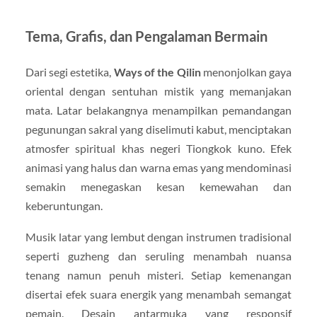
Tema, Grafis, dan Pengalaman Bermain
Dari segi estetika,
Ways of the Qilin
menonjolkan gaya
oriental dengan sentuhan mistik yang memanjakan
mata. Latar belakangnya menampilkan pemandangan
pegunungan sakral yang diselimuti kabut, menciptakan
atmosfer spiritual khas negeri Tiongkok kuno. Efek
animasi yang halus dan warna emas yang mendominasi
semakin menegaskan kesan kemewahan dan
keberuntungan.
Musik latar yang lembut dengan instrumen tradisional
seperti guzheng dan seruling menambah nuansa
tenang namun penuh misteri. Setiap kemenangan
disertai efek suara energik yang menambah semangat
pemain. Desain antarmuka yang responsif