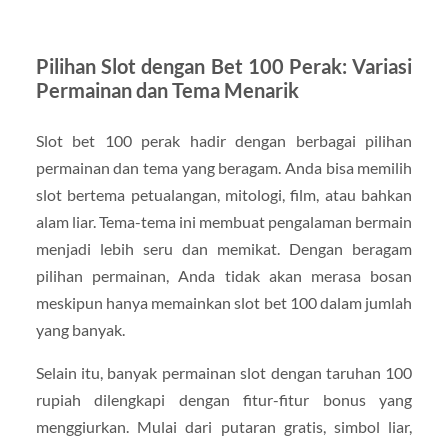
Pilihan Slot dengan Bet 100 Perak: Variasi
Permainan dan Tema Menarik
Slot bet 100 perak hadir dengan berbagai pilihan
permainan dan tema yang beragam. Anda bisa memilih
slot bertema petualangan, mitologi, film, atau bahkan
alam liar. Tema-tema ini membuat pengalaman bermain
menjadi lebih seru dan memikat. Dengan beragam
pilihan permainan, Anda tidak akan merasa bosan
meskipun hanya memainkan slot bet 100 dalam jumlah
yang banyak.
Selain itu, banyak permainan slot dengan taruhan 100
rupiah dilengkapi dengan fitur-fitur bonus yang
menggiurkan. Mulai dari putaran gratis, simbol liar,