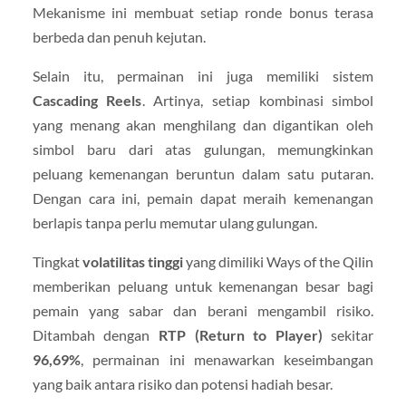
Mekanisme ini membuat setiap ronde bonus terasa
berbeda dan penuh kejutan.
Selain itu, permainan ini juga memiliki sistem
Cascading Reels
. Artinya, setiap kombinasi simbol
yang menang akan menghilang dan digantikan oleh
simbol baru dari atas gulungan, memungkinkan
peluang kemenangan beruntun dalam satu putaran.
Dengan cara ini, pemain dapat meraih kemenangan
berlapis tanpa perlu memutar ulang gulungan.
Tingkat
volatilitas tinggi
yang dimiliki Ways of the Qilin
memberikan peluang untuk kemenangan besar bagi
pemain yang sabar dan berani mengambil risiko.
Ditambah dengan
RTP (Return to Player)
sekitar
96,69%
, permainan ini menawarkan keseimbangan
yang baik antara risiko dan potensi hadiah besar.