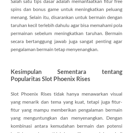
Salah satu tips dasar adalah memanfaatkan fitur free
spins dan bonus game untuk meningkatkan peluang
menang. Selain itu, disarankan untuk bermain dengan
taruhan kecil terlebih dahulu agar bisa memahami pola
permainan sebelum meningkatkan taruhan. Bermain
secara bertanggung jawab juga sangat penting agar
pengalaman bermain tetap menyenangkan.
Kesimpulan Sementara tentang
Popularitas Slot Phoenix Rises
Slot Phoenix Rises tidak hanya menawarkan visual
yang menarik dan tema yang kuat, tetapi juga fitur-
fitur yang mampu memberikan pengalaman bermain
yang menguntungkan dan menyenangkan. Dengan
kombinasi antara kemudahan bermain dan potensi