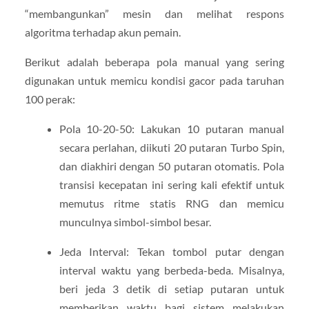
“membangunkan” mesin dan melihat respons
algoritma terhadap akun pemain.
Berikut adalah beberapa pola manual yang sering
digunakan untuk memicu kondisi gacor pada taruhan
100 perak:
Pola 10-20-50: Lakukan 10 putaran manual
secara perlahan, diikuti 20 putaran Turbo Spin,
dan diakhiri dengan 50 putaran otomatis. Pola
transisi kecepatan ini sering kali efektif untuk
memutus ritme statis RNG dan memicu
munculnya simbol-simbol besar.
Jeda Interval: Tekan tombol putar dengan
interval waktu yang berbeda-beda. Misalnya,
beri jeda 3 detik di setiap putaran untuk
memberikan waktu bagi sistem melakukan