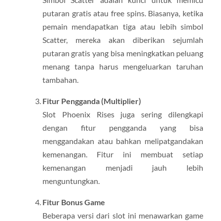
putaran gratis atau free spins. Biasanya, ketika
pemain mendapatkan tiga atau lebih simbol
Scatter, mereka akan diberikan sejumlah
putaran gratis yang bisa meningkatkan peluang
menang tanpa harus mengeluarkan taruhan
tambahan.
Fitur Pengganda (Multiplier)
Slot Phoenix Rises juga sering dilengkapi
dengan fitur pengganda yang bisa
menggandakan atau bahkan melipatgandakan
kemenangan. Fitur ini membuat setiap
kemenangan menjadi jauh lebih
menguntungkan.
Fitur Bonus Game
Beberapa versi dari slot ini menawarkan game