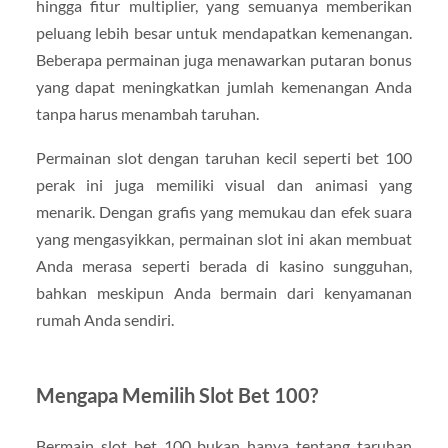
hingga fitur multiplier, yang semuanya memberikan
peluang lebih besar untuk mendapatkan kemenangan.
Beberapa permainan juga menawarkan putaran bonus
yang dapat meningkatkan jumlah kemenangan Anda
tanpa harus menambah taruhan.
Permainan slot dengan taruhan kecil seperti bet 100
perak ini juga memiliki visual dan animasi yang
menarik. Dengan grafis yang memukau dan efek suara
yang mengasyikkan, permainan slot ini akan membuat
Anda merasa seperti berada di kasino sungguhan,
bahkan meskipun Anda bermain dari kenyamanan
rumah Anda sendiri.
Mengapa Memilih Slot Bet 100?
Bermain slot bet 100 bukan hanya tentang taruhan