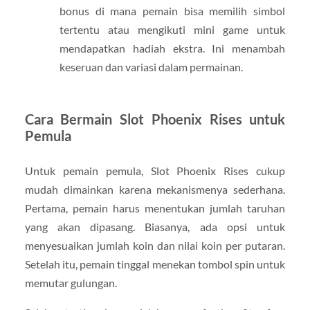
bonus di mana pemain bisa memilih simbol
tertentu atau mengikuti mini game untuk
mendapatkan hadiah ekstra. Ini menambah
keseruan dan variasi dalam permainan.
Cara Bermain Slot Phoenix Rises untuk
Pemula
Untuk pemain pemula, Slot Phoenix Rises cukup
mudah dimainkan karena mekanismenya sederhana.
Pertama, pemain harus menentukan jumlah taruhan
yang akan dipasang. Biasanya, ada opsi untuk
menyesuaikan jumlah koin dan nilai koin per putaran.
Setelah itu, pemain tinggal menekan tombol spin untuk
memutar gulungan.