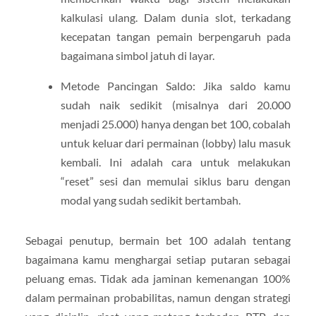
kalkulasi ulang. Dalam dunia slot, terkadang
kecepatan tangan pemain berpengaruh pada
bagaimana simbol jatuh di layar.
Metode Pancingan Saldo: Jika saldo kamu
sudah naik sedikit (misalnya dari 20.000
menjadi 25.000) hanya dengan bet 100, cobalah
untuk keluar dari permainan (lobby) lalu masuk
kembali. Ini adalah cara untuk melakukan
“reset” sesi dan memulai siklus baru dengan
modal yang sudah sedikit bertambah.
Sebagai penutup, bermain bet 100 adalah tentang
bagaimana kamu menghargai setiap putaran sebagai
peluang emas. Tidak ada jaminan kemenangan 100%
dalam permainan probabilitas, namun dengan strategi