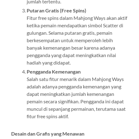
jumlah tertentu.
Putaran Gratis (Free Spins)
Fitur free spins dalam Mahjong Ways akan aktif
ketika pemain mendapatkan simbol Scatter di
gulungan. Selama putaran gratis, pemain
berkesempatan untuk memperoleh lebih
banyak kemenangan besar karena adanya
pengganda yang dapat meningkatkan nilai
hadiah yang didapat.
Pengganda Kemenangan
Salah satu fitur menarik dalam Mahjong Ways
adalah adanya pengganda kemenangan yang
dapat meningkatkan jumlah kemenangan
pemain secara signifikan. Pengganda ini dapat
muncul di sepanjang permainan, terutama saat
fitur free spins aktif.
Desain dan Grafis yang Menawan