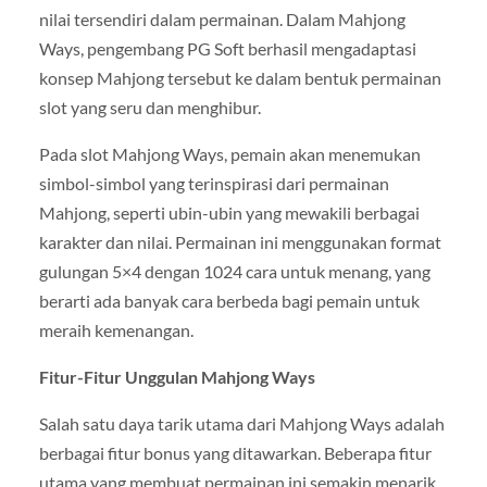
nilai tersendiri dalam permainan. Dalam Mahjong
Ways, pengembang PG Soft berhasil mengadaptasi
konsep Mahjong tersebut ke dalam bentuk permainan
slot yang seru dan menghibur.
Pada slot Mahjong Ways, pemain akan menemukan
simbol-simbol yang terinspirasi dari permainan
Mahjong, seperti ubin-ubin yang mewakili berbagai
karakter dan nilai. Permainan ini menggunakan format
gulungan 5×4 dengan 1024 cara untuk menang, yang
berarti ada banyak cara berbeda bagi pemain untuk
meraih kemenangan.
Fitur-Fitur Unggulan Mahjong Ways
Salah satu daya tarik utama dari Mahjong Ways adalah
berbagai fitur bonus yang ditawarkan. Beberapa fitur
utama yang membuat permainan ini semakin menarik