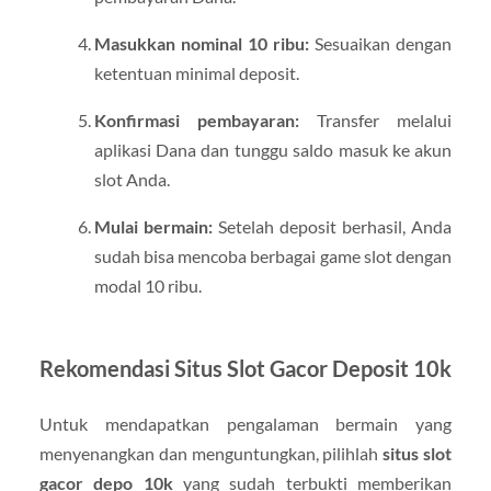
Masukkan nominal 10 ribu:
Sesuaikan dengan
ketentuan minimal deposit.
Konfirmasi pembayaran:
Transfer melalui
aplikasi Dana dan tunggu saldo masuk ke akun
slot Anda.
Mulai bermain:
Setelah deposit berhasil, Anda
sudah bisa mencoba berbagai game slot dengan
modal 10 ribu.
Rekomendasi Situs Slot Gacor Deposit 10k
Untuk mendapatkan pengalaman bermain yang
menyenangkan dan menguntungkan, pilihlah
situs slot
gacor depo 10k
yang sudah terbukti memberikan