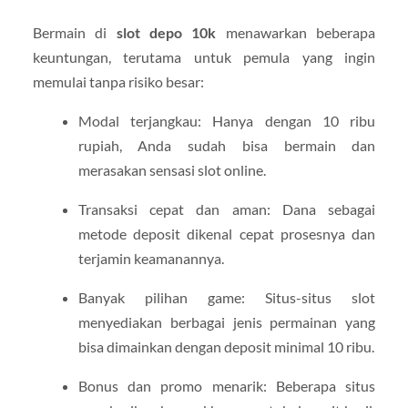
Bermain di
slot depo 10k
menawarkan beberapa
keuntungan, terutama untuk pemula yang ingin
memulai tanpa risiko besar:
Modal terjangkau: Hanya dengan 10 ribu
rupiah, Anda sudah bisa bermain dan
merasakan sensasi slot online.
Transaksi cepat dan aman: Dana sebagai
metode deposit dikenal cepat prosesnya dan
terjamin keamanannya.
Banyak pilihan game: Situs-situs slot
menyediakan berbagai jenis permainan yang
bisa dimainkan dengan deposit minimal 10 ribu.
Bonus dan promo menarik: Beberapa situs