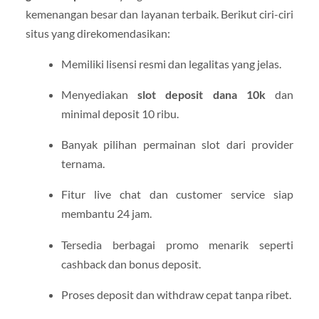
kemenangan besar dan layanan terbaik. Berikut ciri-ciri
situs yang direkomendasikan:
Memiliki lisensi resmi dan legalitas yang jelas.
Menyediakan
slot deposit dana 10k
dan
minimal deposit 10 ribu.
Banyak pilihan permainan slot dari provider
ternama.
Fitur live chat dan customer service siap
membantu 24 jam.
Tersedia berbagai promo menarik seperti
cashback dan bonus deposit.
Proses deposit dan withdraw cepat tanpa ribet.