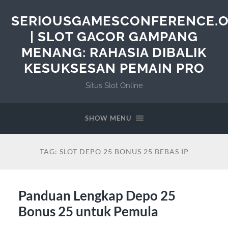
SERIOUSGAMESCONFERENCE.
| SLOT GACOR GAMPANG
MENANG: RAHASIA DIBALIK
KESUKSESAN PEMAIN PRO
Situs Slot Online
SHOW MENU
TAG:
SLOT DEPO 25 BONUS 25 BEBAS IP
Panduan Lengkap Depo 25
Bonus 25 untuk Pemula