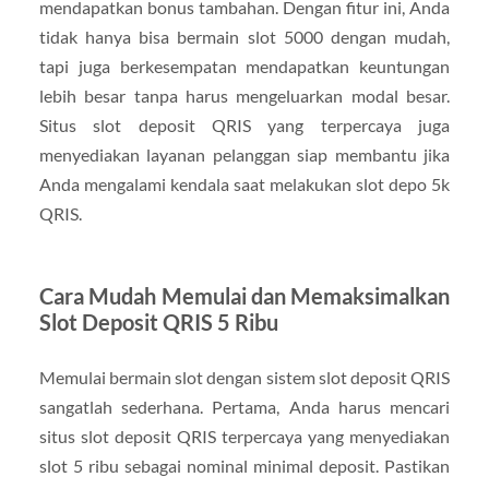
mendapatkan bonus tambahan. Dengan fitur ini, Anda
tidak hanya bisa bermain slot 5000 dengan mudah,
tapi juga berkesempatan mendapatkan keuntungan
lebih besar tanpa harus mengeluarkan modal besar.
Situs slot deposit QRIS yang terpercaya juga
menyediakan layanan pelanggan siap membantu jika
Anda mengalami kendala saat melakukan slot depo 5k
QRIS.
Cara Mudah Memulai dan Memaksimalkan
Slot Deposit QRIS 5 Ribu
Memulai bermain slot dengan sistem slot deposit QRIS
sangatlah sederhana. Pertama, Anda harus mencari
situs slot deposit QRIS terpercaya yang menyediakan
slot 5 ribu sebagai nominal minimal deposit. Pastikan