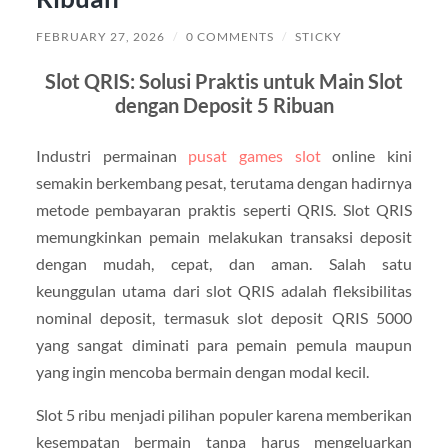
FEBRUARY 27, 2026
/
0 COMMENTS
/
STICKY
Slot QRIS: Solusi Praktis untuk Main Slot
dengan Deposit 5 Ribuan
Industri permainan
pusat games slot
online kini
semakin berkembang pesat, terutama dengan hadirnya
metode pembayaran praktis seperti QRIS. Slot QRIS
memungkinkan pemain melakukan transaksi deposit
dengan mudah, cepat, dan aman. Salah satu
keunggulan utama dari slot QRIS adalah fleksibilitas
nominal deposit, termasuk slot deposit QRIS 5000
yang sangat diminati para pemain pemula maupun
yang ingin mencoba bermain dengan modal kecil.
Slot 5 ribu menjadi pilihan populer karena memberikan
kesempatan bermain tanpa harus mengeluarkan