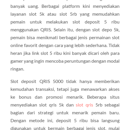
banyak uang. Berbagai platform kini menyediakan
layanan slot 5k atau slot 5rb yang memudahkan
pemain untuk melakukan slot deposit 5 ribu
menggunakan QRIS. Selain itu, dengan slot depo 5k,
pemain bisa menikmati berbagai jenis permainan slot
online favorit dengan cara yang lebih sederhana. Tidak
heran jika link slot 5 ribu kini banyak dicari oleh para
gamer yang ingin mencoba peruntungan dengan modal
ringan.
Slot deposit QRIS 5000 tidak hanya memberikan
kemudahan transaksi, tetapi juga menawarkan akses
ke bonus dan promosi menarik. Beberapa situs
menyediakan slot qris 5k dan
slot qris
5rb sebagai
bagian dari strategi untuk menarik pemain baru.
Dengan metode ini, deposit 5 ribu bisa langsung
digunakan untuk bermain berbagai jenis slot, mulai