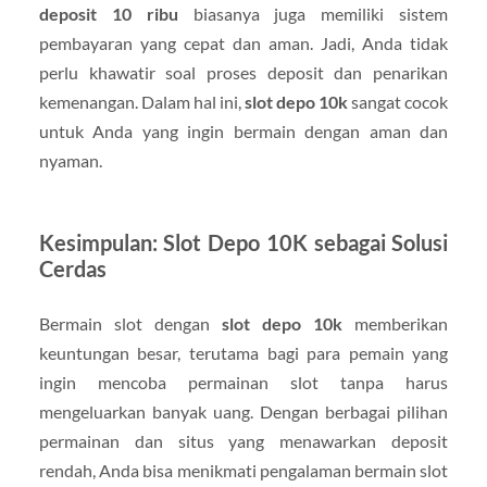
deposit 10 ribu
biasanya juga memiliki sistem
pembayaran yang cepat dan aman. Jadi, Anda tidak
perlu khawatir soal proses deposit dan penarikan
kemenangan. Dalam hal ini,
slot depo 10k
sangat cocok
untuk Anda yang ingin bermain dengan aman dan
nyaman.
Kesimpulan: Slot Depo 10K sebagai Solusi
Cerdas
Bermain slot dengan
slot depo 10k
memberikan
keuntungan besar, terutama bagi para pemain yang
ingin mencoba permainan slot tanpa harus
mengeluarkan banyak uang. Dengan berbagai pilihan
permainan dan situs yang menawarkan deposit
rendah, Anda bisa menikmati pengalaman bermain slot