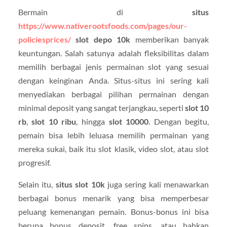
Bermain di
situs
https://www.nativerootsfoods.com/pages/our-
policiesprices/
slot depo 10k
memberikan banyak
keuntungan. Salah satunya adalah fleksibilitas dalam
memilih berbagai jenis permainan slot yang sesuai
dengan keinginan Anda. Situs-situs ini sering kali
menyediakan berbagai pilihan permainan dengan
minimal deposit yang sangat terjangkau, seperti
slot 10
rb
,
slot 10 ribu
, hingga
slot 10000
. Dengan begitu,
pemain bisa lebih leluasa memilih permainan yang
mereka sukai, baik itu slot klasik, video slot, atau slot
progresif.
Selain itu,
situs slot 10k
juga sering kali menawarkan
berbagai bonus menarik yang bisa memperbesar
peluang kemenangan pemain. Bonus-bonus ini bisa
berupa bonus deposit, free spins, atau bahkan