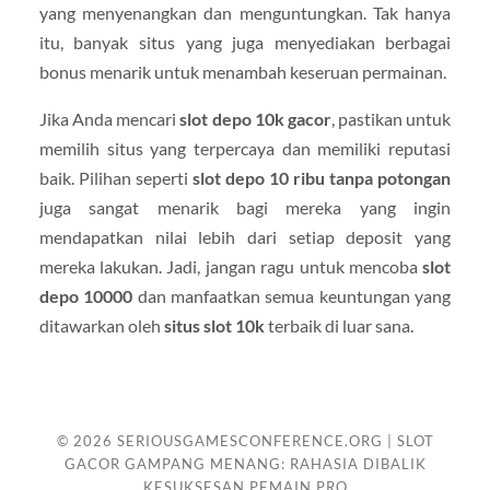
yang menyenangkan dan menguntungkan. Tak hanya
itu, banyak situs yang juga menyediakan berbagai
bonus menarik untuk menambah keseruan permainan.
Jika Anda mencari
slot depo 10k gacor
, pastikan untuk
memilih situs yang terpercaya dan memiliki reputasi
baik. Pilihan seperti
slot depo 10 ribu tanpa potongan
juga sangat menarik bagi mereka yang ingin
mendapatkan nilai lebih dari setiap deposit yang
mereka lakukan. Jadi, jangan ragu untuk mencoba
slot
depo 10000
dan manfaatkan semua keuntungan yang
ditawarkan oleh
situs slot 10k
terbaik di luar sana.
© 2026
SERIOUSGAMESCONFERENCE.ORG | SLOT
GACOR GAMPANG MENANG: RAHASIA DIBALIK
KESUKSESAN PEMAIN PRO