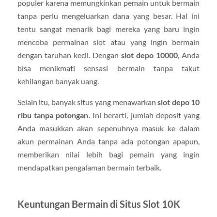
populer karena memungkinkan pemain untuk bermain
tanpa perlu mengeluarkan dana yang besar. Hal ini
tentu sangat menarik bagi mereka yang baru ingin
mencoba permainan slot atau yang ingin bermain
dengan taruhan kecil. Dengan
slot depo 10000
, Anda
bisa menikmati sensasi bermain tanpa takut
kehilangan banyak uang.
Selain itu, banyak situs yang menawarkan
slot depo 10
ribu tanpa potongan
. Ini berarti, jumlah deposit yang
Anda masukkan akan sepenuhnya masuk ke dalam
akun permainan Anda tanpa ada potongan apapun,
memberikan nilai lebih bagi pemain yang ingin
mendapatkan pengalaman bermain terbaik.
Keuntungan Bermain di Situs Slot 10K