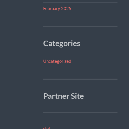
February 2025
Categories
Uncategorized
Partner Site
slot