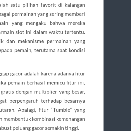
lah satu pilihan favorit di kalangan
sebagai permainan yang sering memberi
emain yang mengaku bahwa mereka
rmain slot ini dalam waktu tertentu.
 unik dan mekanisme permainan yang
pada pemain, terutama saat kondisi
ggap gacor adalah karena adanya fitur
ka pemain berhasil memicu fitur ini,
atis dengan multiplier yang besar,
ngat berpengaruh terhadap besarnya
taran. Apalagi, fitur “Tumble” yang
dan membentuk kombinasi kemenangan
buat peluang gacor semakin tinggi.