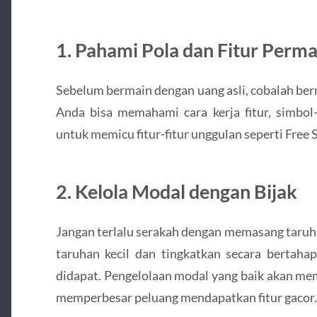
1. Pahami Pola dan Fitur Perm
Sebelum bermain dengan uang asli, cobalah be
Anda bisa memahami cara kerja fitur, simbol
untuk memicu fitur-fitur unggulan seperti Free S
2. Kelola Modal dengan Bijak
Jangan terlalu serakah dengan memasang taruha
taruhan kecil dan tingkatkan secara bertaha
didapat. Pengelolaan modal yang baik akan me
memperbesar peluang mendapatkan fitur gacor.