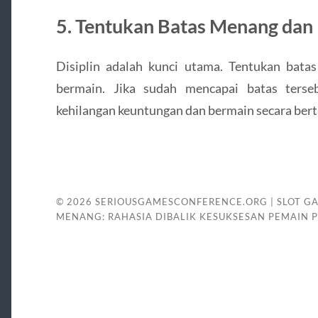
5. Tentukan Batas Menang dan
Disiplin adalah kunci utama. Tentukan bat
bermain. Jika sudah mencapai batas terseb
kehilangan keuntungan dan bermain secara ber
© 2026
SERIOUSGAMESCONFERENCE.ORG | SLOT 
MENANG: RAHASIA DIBALIK KESUKSESAN PEMAIN 