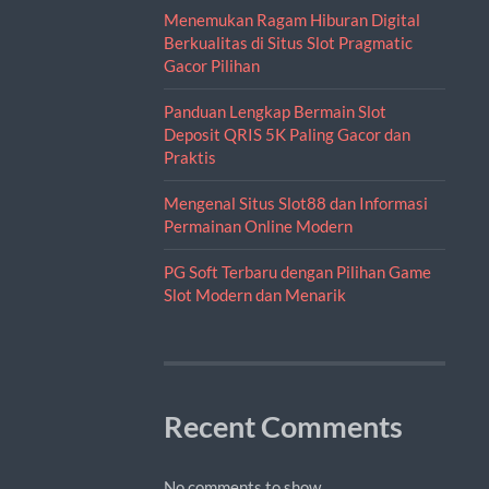
Menemukan Ragam Hiburan Digital
Berkualitas di Situs Slot Pragmatic
Gacor Pilihan
Panduan Lengkap Bermain Slot
Deposit QRIS 5K Paling Gacor dan
Praktis
Mengenal Situs Slot88 dan Informasi
Permainan Online Modern
PG Soft Terbaru dengan Pilihan Game
Slot Modern dan Menarik
Recent Comments
No comments to show.