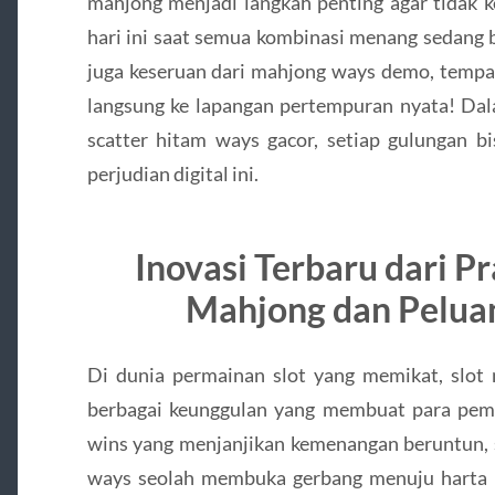
mahjong menjadi langkah penting agar tidak 
hari ini saat semua kombinasi menang sedang 
juga keseruan dari mahjong ways demo, tempat
langsung ke lapangan pertempuran nyata! Dal
scatter hitam ways gacor, setiap gulungan bi
perjudian digital ini.
Inovasi Terbaru dari Pr
Mahjong dan Pelu
Di dunia permainan slot yang memikat, slo
berbagai keunggulan yang membuat para pem
wins yang menjanjikan kemenangan beruntun, s
ways seolah membuka gerbang menuju harta 