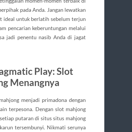
ketinggalan momen-momen terbaik di
berpihak pada Anda. Jangan lewatkan
 ideal untuk berlatih sebelum terjun
am pencarian keberuntungan melalui
sa jadi penentu nasib Anda di jagat
agmatic Play: Slot
ang Menangnya
t mahjong menjadi primadona dengan
ain terpesona. Dengan slot mahjong
etiap putaran di situs situs mahjong
karun tersembunyi. Nikmati serunya