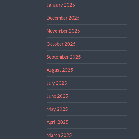
January 2026
December 2025
November 2025
October 2025
September 2025
August 2025
July 2025
June 2025
May 2025
April 2025
March 2025