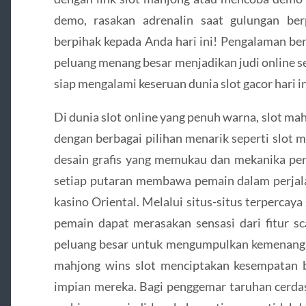
demo, rasakan adrenalin saat gulungan be
berpihak kepada Anda hari ini! Pengalaman be
peluang menang besar menjadikan judi online
siap mengalami keseruan dunia slot gacor hari in
Di dunia slot online yang penuh warna, slot ma
dengan berbagai pilihan menarik seperti slot 
desain grafis yang memukau dan mekanika pe
setiap putaran membawa pemain dalam perja
kasino Oriental. Melalui situs-situs terpercaya
pemain dapat merasakan sensasi dari fitur s
peluang besar untuk mengumpulkan kemenangan
mahjong wins slot menciptakan kesempatan 
impian mereka. Bagi penggemar taruhan cerdas,