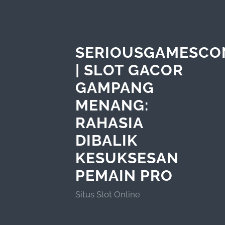
SERIOUSGAMESCO
| SLOT GACOR
GAMPANG
MENANG:
RAHASIA
DIBALIK
KESUKSESAN
PEMAIN PRO
Situs Slot Online