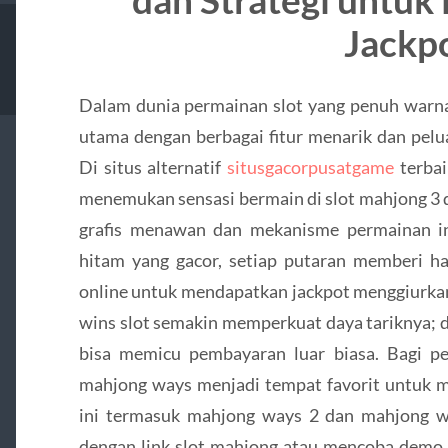
Jackp
Dalam dunia permainan slot yang penuh warna,
utama dengan berbagai fitur menarik dan pel
Di situs alternatif
situsgacorpusatgame
terbai
menemukan sensasi bermain di slot mahjong 3 
grafis menawan dan mekanisme permainan ino
hitam yang gacor, setiap putaran memberi ha
online untuk mendapatkan jackpot menggiurkan
wins slot semakin memperkuat daya tariknya; 
bisa memicu pembayaran luar biasa. Bagi pen
mahjong ways menjadi tempat favorit untuk me
ini termasuk mahjong ways 2 dan mahjong way
dengan link slot mahjong atau mencoba demo 