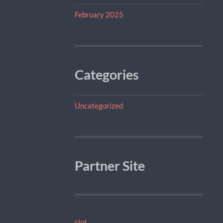
February 2025
Categories
Uncategorized
Partner Site
slot