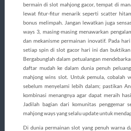
bermain di slot mahjong gacor, tempat di ma
lewat fitur-fitur menarik seperti scatter hi
bonus melimpah. Jangan lewatkan juga sensa
ways 3, masing-masing menawarkan pengala
dan mekanisme permainan inovatif. Pada hari 
setiap spin di slot gacor hari ini dan buktik
Bergabunglah dalam petualangan mendebarkan 
daftar mudah ke dalam dunia penuh peluang 
mahjong wins slot. Untuk pemula, cobalah 
sebelum menyelami lebih dalam; pastikan A
kombinasi menangnya agar dapat meraih has
Jadilah bagian dari komunitas penggemar s
mahjong ways yang selalu update untuk mendap
Di dunia permainan slot yang penuh warna d