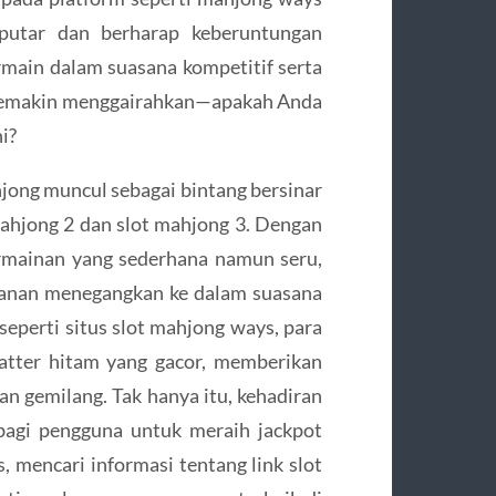
rputar dan berharap keberuntungan
rmain dalam suasana kompetitif serta
 semakin menggairahkan—apakah Anda
i?
hjong muncul sebagai bintang bersinar
mahjong 2 dan slot mahjong 3. Dengan
rmainan yang sederhana namun seru,
lanan menegangkan ke dalam suasana
 seperti situs slot mahjong ways, para
catter hitam yang gacor, memberikan
 gemilang. Tak hanya itu, kehadiran
bagi pengguna untuk meraih jackpot
 mencari informasi tentang link slot