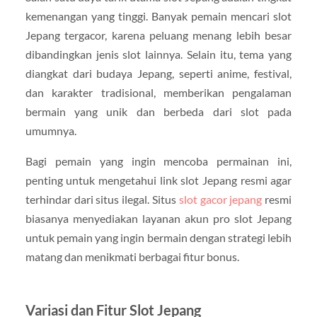
kemenangan yang tinggi. Banyak pemain mencari slot
Jepang tergacor, karena peluang menang lebih besar
dibandingkan jenis slot lainnya. Selain itu, tema yang
diangkat dari budaya Jepang, seperti anime, festival,
dan karakter tradisional, memberikan pengalaman
bermain yang unik dan berbeda dari slot pada
umumnya.
Bagi pemain yang ingin mencoba permainan ini,
penting untuk mengetahui link slot Jepang resmi agar
terhindar dari situs ilegal. Situs
slot gacor jepang
resmi
biasanya menyediakan layanan akun pro slot Jepang
untuk pemain yang ingin bermain dengan strategi lebih
matang dan menikmati berbagai fitur bonus.
Variasi dan Fitur Slot Jepang