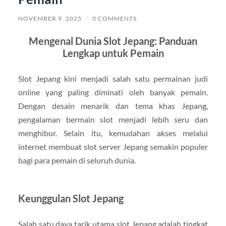
NOVEMBER 9, 2025
/
0 COMMENTS
Mengenal Dunia Slot Jepang: Panduan
Lengkap untuk Pemain
Slot Jepang kini menjadi salah satu permainan judi
online yang paling diminati oleh banyak pemain.
Dengan desain menarik dan tema khas Jepang,
pengalaman bermain slot menjadi lebih seru dan
menghibur. Selain itu, kemudahan akses melalui
internet membuat slot server Jepang semakin populer
bagi para pemain di seluruh dunia.
Keunggulan Slot Jepang
Salah satu daya tarik utama slot Jepang adalah tingkat