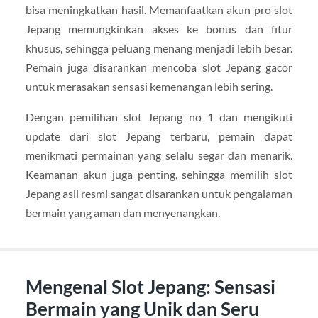
bisa meningkatkan hasil. Memanfaatkan akun pro slot
Jepang memungkinkan akses ke bonus dan fitur
khusus, sehingga peluang menang menjadi lebih besar.
Pemain juga disarankan mencoba slot Jepang gacor
untuk merasakan sensasi kemenangan lebih sering.
Dengan pemilihan slot Jepang no 1 dan mengikuti
update dari slot Jepang terbaru, pemain dapat
menikmati permainan yang selalu segar dan menarik.
Keamanan akun juga penting, sehingga memilih slot
Jepang asli resmi sangat disarankan untuk pengalaman
bermain yang aman dan menyenangkan.
Mengenal Slot Jepang: Sensasi
Bermain yang Unik dan Seru