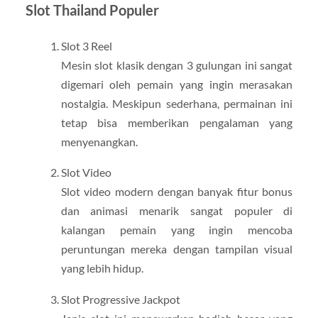
Slot Thailand Populer
Slot 3 Reel
Mesin slot klasik dengan 3 gulungan ini sangat
digemari oleh pemain yang ingin merasakan
nostalgia. Meskipun sederhana, permainan ini
tetap bisa memberikan pengalaman yang
menyenangkan.
Slot Video
Slot video modern dengan banyak fitur bonus
dan animasi menarik sangat populer di
kalangan pemain yang ingin mencoba
peruntungan mereka dengan tampilan visual
yang lebih hidup.
Slot Progressive Jackpot