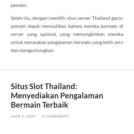
pemain.
Selain itu, dengan memilih situs server Thailand gacor,
pemain dapat memastikan bahwa mereka bermain di
server yang optimal, yang memungkinkan mereka
untuk merasakan pengalaman bermain yang lebih seru
dan menguntungkan.
Situs Slot Thailand:
Menyediakan Pengalaman
Bermain Terbaik
JUNE 1, 2025
/
0 COMMENTS