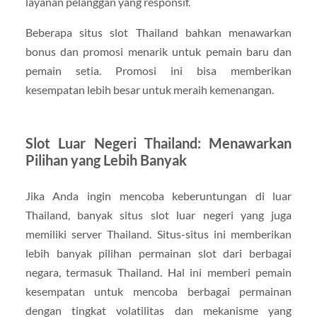
layanan pelanggan yang responsif.
Beberapa situs slot Thailand bahkan menawarkan
bonus dan promosi menarik untuk pemain baru dan
pemain setia. Promosi ini bisa memberikan
kesempatan lebih besar untuk meraih kemenangan.
Slot Luar Negeri Thailand: Menawarkan
Pilihan yang Lebih Banyak
Jika Anda ingin mencoba keberuntungan di luar
Thailand, banyak situs slot luar negeri yang juga
memiliki server Thailand. Situs-situs ini memberikan
lebih banyak pilihan permainan slot dari berbagai
negara, termasuk Thailand. Hal ini memberi pemain
kesempatan untuk mencoba berbagai permainan
dengan tingkat volatilitas dan mekanisme yang