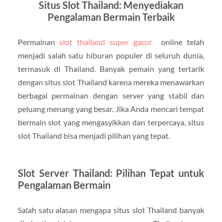
Situs Slot Thailand: Menyediakan
Pengalaman Bermain Terbaik
Permainan
slot thailand super gacor
online telah
menjadi salah satu hiburan populer di seluruh dunia,
termasuk di Thailand. Banyak pemain yang tertarik
dengan situs slot Thailand karena mereka menawarkan
berbagai permainan dengan server yang stabil dan
peluang menang yang besar. Jika Anda mencari tempat
bermain slot yang mengasyikkan dan terpercaya, situs
slot Thailand bisa menjadi pilihan yang tepat.
Slot Server Thailand: Pilihan Tepat untuk
Pengalaman Bermain
Salah satu alasan mengapa situs slot Thailand banyak