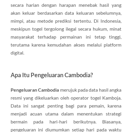
secara harian dengan harapan menebak hasil yang
akan keluar berdasarkan data keluaran sebelumnya,
mimpi, atau metode prediksi tertentu. Di Indonesia,
meskipun togel tergolong ilegal secara hukum, minat
masyarakat terhadap permainan ini tetap tinggi,
terutama karena kemudahan akses melalui platform
digital.
Apa Itu Pengeluaran Cambodia?
Pengeluaran Cambodia
merujuk pada data hasil angka
resmi yang dikeluarkan oleh operator togel Kamboja.
Data ini sangat penting bagi para pemain, karena
menjadi acuan utama dalam menentukan strategi
bermain pada hari-hari berikutnya. Biasanya,
pengeluaran ini diumumkan setiap hari pada waktu