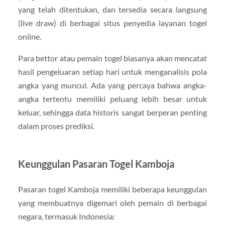
yang telah ditentukan, dan tersedia secara langsung
(live draw) di berbagai situs penyedia layanan togel
online.
Para bettor atau pemain togel biasanya akan mencatat
hasil pengeluaran setiap hari untuk menganalisis pola
angka yang muncul. Ada yang percaya bahwa angka-
angka tertentu memiliki peluang lebih besar untuk
keluar, sehingga data historis sangat berperan penting
dalam proses prediksi.
Keunggulan Pasaran Togel Kamboja
Pasaran togel Kamboja memiliki beberapa keunggulan
yang membuatnya digemari oleh pemain di berbagai
negara, termasuk Indonesia: