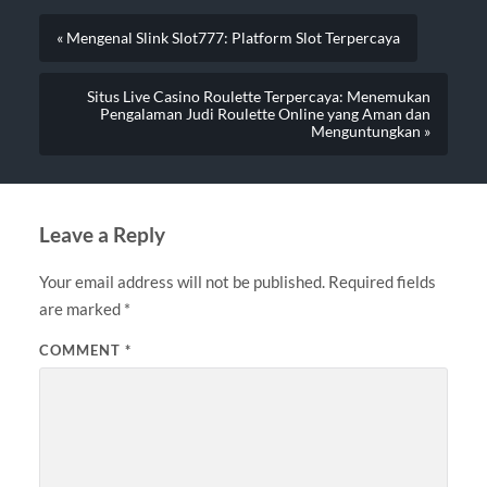
« Mengenal Slink Slot777: Platform Slot Terpercaya
Situs Live Casino Roulette Terpercaya: Menemukan
Pengalaman Judi Roulette Online yang Aman dan
Menguntungkan »
Leave a Reply
Your email address will not be published.
Required fields
are marked
*
COMMENT
*