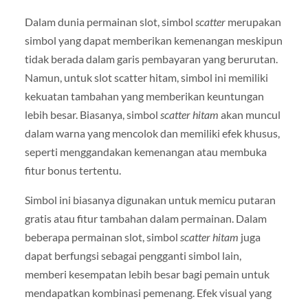
Dalam dunia permainan slot, simbol
scatter
merupakan
simbol yang dapat memberikan kemenangan meskipun
tidak berada dalam garis pembayaran yang berurutan.
Namun, untuk slot scatter hitam, simbol ini memiliki
kekuatan tambahan yang memberikan keuntungan
lebih besar. Biasanya, simbol
scatter hitam
akan muncul
dalam warna yang mencolok dan memiliki efek khusus,
seperti menggandakan kemenangan atau membuka
fitur bonus tertentu.
Simbol ini biasanya digunakan untuk memicu putaran
gratis atau fitur tambahan dalam permainan. Dalam
beberapa permainan slot, simbol
scatter hitam
juga
dapat berfungsi sebagai pengganti simbol lain,
memberi kesempatan lebih besar bagi pemain untuk
mendapatkan kombinasi pemenang. Efek visual yang