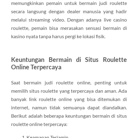
memungkinkan pemain untuk bermain judi roulette
secara langsung dengan dealer manusia yang hadir
melalui streaming video. Dengan adanya live casino
roulette, pemain bisa merasakan sensasi bermain di
kasino nyata tanpa harus pergi ke lokasi fisik.
Keuntungan Bermain di Situs Roulette
Online Terpercaya
Saat bermain judi roulette online, penting untuk
memilih situs roulette yang terpercaya dan aman. Ada
banyak link roulette online yang bisa ditemukan di
internet, namun tidak semuanya dapat diandalkan.
Berikut adalah beberapa keuntungan bermain di situs
roulette online terpercaya:
Keamanan Terjamin