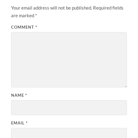
Your email address will not be published.
Required fields
are marked
*
COMMENT
*
NAME
*
EMAIL
*