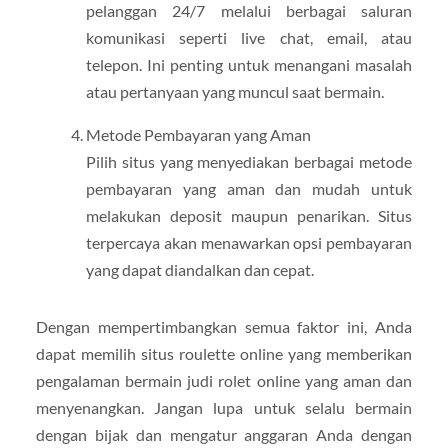
pelanggan 24/7 melalui berbagai saluran
komunikasi seperti live chat, email, atau
telepon. Ini penting untuk menangani masalah
atau pertanyaan yang muncul saat bermain.
Metode Pembayaran yang Aman
Pilih situs yang menyediakan berbagai metode
pembayaran yang aman dan mudah untuk
melakukan deposit maupun penarikan. Situs
terpercaya akan menawarkan opsi pembayaran
yang dapat diandalkan dan cepat.
Dengan mempertimbangkan semua faktor ini, Anda
dapat memilih situs roulette online yang memberikan
pengalaman bermain judi rolet online yang aman dan
menyenangkan. Jangan lupa untuk selalu bermain
dengan bijak dan mengatur anggaran Anda dengan