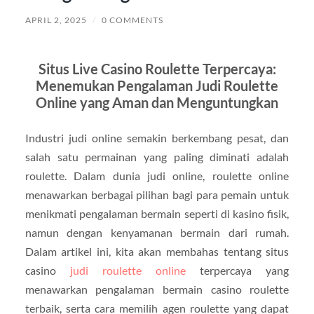
APRIL 2, 2025
/
0 COMMENTS
Situs Live Casino Roulette Terpercaya:
Menemukan Pengalaman Judi Roulette
Online yang Aman dan Menguntungkan
Industri judi online semakin berkembang pesat, dan
salah satu permainan yang paling diminati adalah
roulette. Dalam dunia judi online, roulette online
menawarkan berbagai pilihan bagi para pemain untuk
menikmati pengalaman bermain seperti di kasino fisik,
namun dengan kenyamanan bermain dari rumah.
Dalam artikel ini, kita akan membahas tentang situs
casino
judi roulette online
terpercaya yang
menawarkan pengalaman bermain casino roulette
terbaik, serta cara memilih agen roulette yang dapat