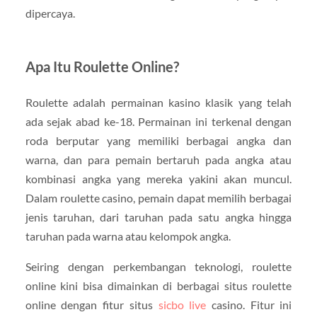
dipercaya.
Apa Itu Roulette Online?
Roulette adalah permainan kasino klasik yang telah
ada sejak abad ke-18. Permainan ini terkenal dengan
roda berputar yang memiliki berbagai angka dan
warna, dan para pemain bertaruh pada angka atau
kombinasi angka yang mereka yakini akan muncul.
Dalam roulette casino, pemain dapat memilih berbagai
jenis taruhan, dari taruhan pada satu angka hingga
taruhan pada warna atau kelompok angka.
Seiring dengan perkembangan teknologi, roulette
online kini bisa dimainkan di berbagai situs roulette
online dengan fitur situs
sicbo live
casino. Fitur ini