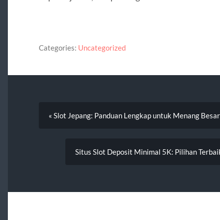
Categories:
Uncategorized
« Slot Jepang: Panduan Lengkap untuk Menang Besar d
Situs Slot Deposit Minimal 5K: Pilihan Terb