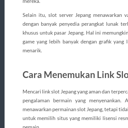
mereka.
Selain itu, slot server Jepang menawarkan v
dengan banyak penyedia perangkat lunak t
khusus untuk pasar Jepang. Hal ini memungki
game yang lebih banyak dengan grafik yang l
menarik.
Cara Menemukan Link Slo
Mencari link slot Jepang yang aman dan terper
pengalaman bermain yang menyenankan. Ad
menawarkan permainan slot Jepang, tetapi tida
untuk memilih situs yang memiliki lisensi res
pemain.