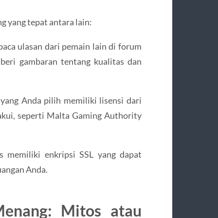
 yang tepat antara lain:
ca ulasan dari pemain lain di forum
beri gambaran tentang kualitas dan
yang Anda pilih memiliki lisensi dari
iakui, seperti Malta Gaming Authority
s memiliki enkripsi SSL yang dapat
euangan Anda.
enang: Mitos atau