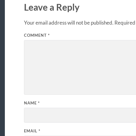
Leave a Reply
Your email address will not be published.
Required 
COMMENT
*
NAME
*
EMAIL
*