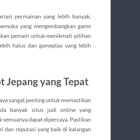
ariasi permainan yang lebih banyak,
erkemuka yang mengembangkan game
nkan pemain untuk menikmati pilihan
ebih halus dan gameplay yang lebih
t Jepang yang Tepat
caya sangat penting untuk memastikan
a banyak situs judi online yang
k semuanya dapat dipercaya. Pastikan
mi dan reputasi yang baik di kalangan