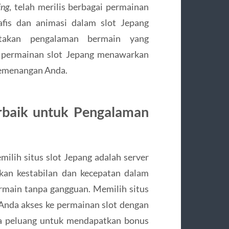
ing
, telah merilis berbagai permainan
fis dan animasi dalam slot Jepang
ptakan pengalaman bermain yang
a permainan slot Jepang menawarkan
kemenangan Anda.
erbaik untuk Pengalaman
milih situs slot Jepang adalah server
kan kestabilan dan kecepatan dalam
main tanpa gangguan. Memilih situs
Anda akses ke permainan slot dengan
rta peluang untuk mendapatkan bonus