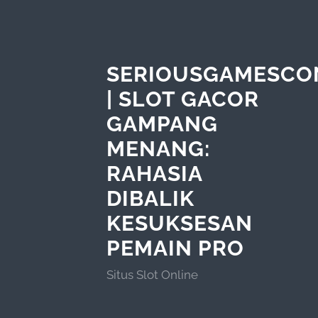
SERIOUSGAMESCO
| SLOT GACOR
GAMPANG
MENANG:
RAHASIA
DIBALIK
KESUKSESAN
PEMAIN PRO
Situs Slot Online