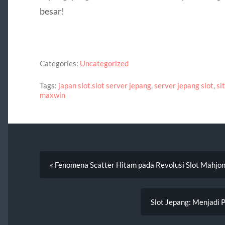
besar!
Categories:
Uncategorized
Tags:
japan slot.slot server jepang
,
server jepang slot
,
si
maxwin
« Fenomena Scatter Hitam pada Revolusi Slot Mahjo
Slot Jepang: Menjadi P