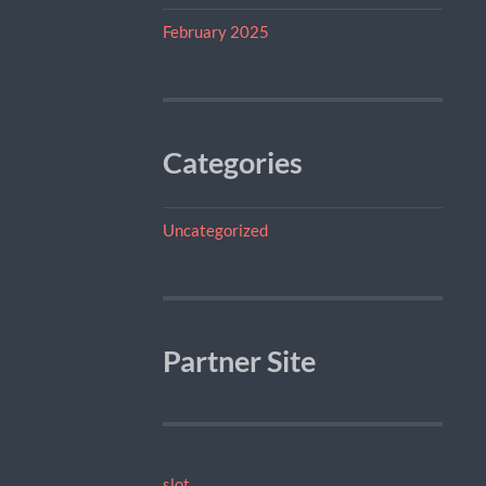
February 2025
Categories
Uncategorized
Partner Site
slot