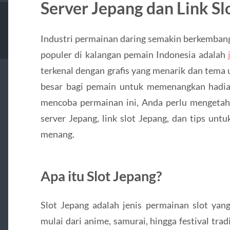
Server Jepang dan Link Sl
Industri permainan daring semakin berkembang,
populer di kalangan pemain Indonesia adalah
terkenal dengan grafis yang menarik dan tema 
besar bagi pemain untuk memenangkan hadiah
mencoba permainan ini, Anda perlu mengetahui
server Jepang, link slot Jepang, dan tips un
menang.
Apa itu Slot Jepang?
Slot Jepang adalah jenis permainan slot yan
mulai dari anime, samurai, hingga festival tr