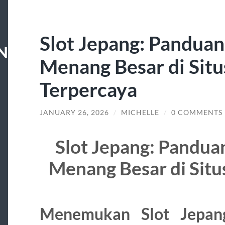
Slot Jepang: Pandua
NFERENCE.ORG
Menang Besar di Situ
Terpercaya
JANUARY 26, 2026
/
MICHELLE
/
0 COMMENTS
Slot Jepang: Pandua
Menang Besar di Situ
Menemukan Slot Jepang