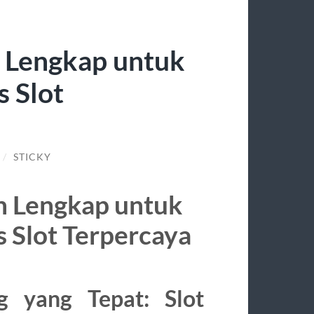
n Lengkap untuk
s Slot
/
STICKY
n Lengkap untuk
s Slot Terpercaya
 yang Tepat: Slot