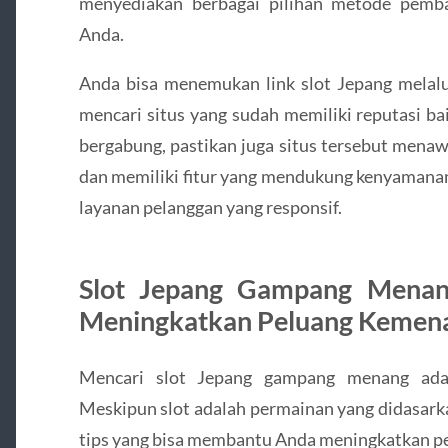
menyediakan berbagai pilihan metode pemb
Anda.
Anda bisa menemukan link slot Jepang melalu
mencari situs yang sudah memiliki reputasi ba
bergabung, pastikan juga situs tersebut mena
dan memiliki fitur yang mendukung kenyamanan
layanan pelanggan yang responsif.
Slot Jepang Gampang Menang
Meningkatkan Peluang Kemen
Mencari slot Jepang gampang menang ada
Meskipun slot adalah permainan yang didasark
tips yang bisa membantu Anda meningkatkan p