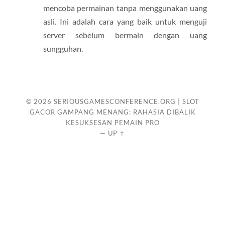
mencoba permainan tanpa menggunakan uang
asli. Ini adalah cara yang baik untuk menguji
server sebelum bermain dengan uang
sungguhan.
© 2026
SERIOUSGAMESCONFERENCE.ORG | SLOT
GACOR GAMPANG MENANG: RAHASIA DIBALIK
KESUKSESAN PEMAIN PRO
—
UP ↑