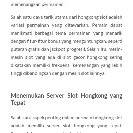
memenangkan permainan.
Salah satu daya tarik utama dari hongkong slot adalah
variasi permainan yang ditawarkan. Pemain dapat
menikmati berbagai tema permainan yang menarik
dengan fitur-fitur bonus yang menguntungkan, seperti
putaran gratis dan jackpot progresif. Selain itu, mesin-
mesin slot yang ada di slot gacor hongkong sering
dikatakan memiliki frekuensi kemenangan yang lebih
tinggi dibandingkan dengan mesin slot lainnya.
Menemukan Server Slot Hongkong yang
Tepat
Salah satu aspek penting dalam bermain hongkong slot
adalah memilih server slot hongkong yang tepat.