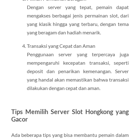
Dengan server yang tepat, pemain dapat
mengakses berbagai jenis permainan slot, dari
yang klasik hingga yang terbaru, dengan tema
yang beragam dan hadiah menarik.
Transaksi yang Cepat dan Aman
Penggunaan server yang terpercaya juga
mempengaruhi kecepatan transaksi, seperti
deposit dan penarikan kemenangan. Server
yang handal akan memastikan bahwa transaksi
dilakukan dengan cepat dan aman.
Tips Memilih Server Slot Hongkong yang
Gacor
Ada beberapa tips yang bisa membantu pemain dalam