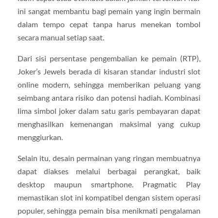
ini sangat membantu bagi pemain yang ingin bermain
dalam tempo cepat tanpa harus menekan tombol
secara manual setiap saat.
Dari sisi persentase pengembalian ke pemain (RTP),
Joker’s Jewels berada di kisaran standar industri slot
online modern, sehingga memberikan peluang yang
seimbang antara risiko dan potensi hadiah. Kombinasi
lima simbol joker dalam satu garis pembayaran dapat
menghasilkan kemenangan maksimal yang cukup
menggiurkan.
Selain itu, desain permainan yang ringan membuatnya
dapat diakses melalui berbagai perangkat, baik
desktop maupun smartphone. Pragmatic Play
memastikan slot ini kompatibel dengan sistem operasi
populer, sehingga pemain bisa menikmati pengalaman