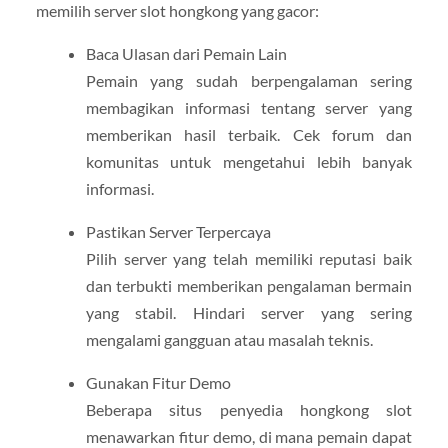
memilih server slot hongkong yang gacor:
Baca Ulasan dari Pemain Lain
Pemain yang sudah berpengalaman sering
membagikan informasi tentang server yang
memberikan hasil terbaik. Cek forum dan
komunitas untuk mengetahui lebih banyak
informasi.
Pastikan Server Terpercaya
Pilih server yang telah memiliki reputasi baik
dan terbukti memberikan pengalaman bermain
yang stabil. Hindari server yang sering
mengalami gangguan atau masalah teknis.
Gunakan Fitur Demo
Beberapa situs penyedia hongkong slot
menawarkan fitur demo, di mana pemain dapat