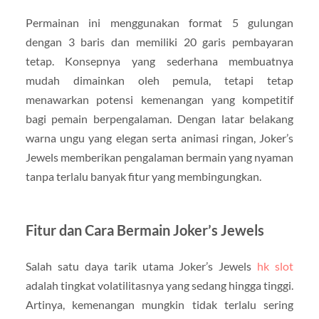
Permainan ini menggunakan format 5 gulungan
dengan 3 baris dan memiliki 20 garis pembayaran
tetap. Konsepnya yang sederhana membuatnya
mudah dimainkan oleh pemula, tetapi tetap
menawarkan potensi kemenangan yang kompetitif
bagi pemain berpengalaman. Dengan latar belakang
warna ungu yang elegan serta animasi ringan, Joker’s
Jewels memberikan pengalaman bermain yang nyaman
tanpa terlalu banyak fitur yang membingungkan.
Fitur dan Cara Bermain Joker’s Jewels
Salah satu daya tarik utama Joker’s Jewels
hk slot
adalah tingkat volatilitasnya yang sedang hingga tinggi.
Artinya, kemenangan mungkin tidak terlalu sering