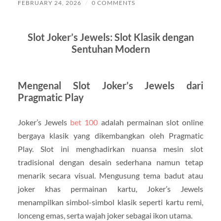
FEBRUARY 24, 2026
/
0 COMMENTS
Slot Joker’s Jewels: Slot Klasik dengan
Sentuhan Modern
Mengenal Slot Joker’s Jewels dari
Pragmatic Play
Joker’s Jewels
bet 100
adalah permainan slot online
bergaya klasik yang dikembangkan oleh
Pragmatic
Play
. Slot ini menghadirkan nuansa mesin slot
tradisional dengan desain sederhana namun tetap
menarik secara visual. Mengusung tema badut atau
joker khas permainan kartu, Joker’s Jewels
menampilkan simbol-simbol klasik seperti kartu remi,
lonceng emas, serta wajah joker sebagai ikon utama.