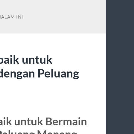
MALAM INI
baik untuk
 dengan Peluang
aik untuk Bermain
 Peluang Menang