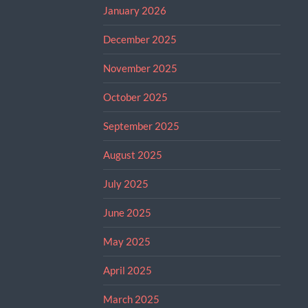
January 2026
December 2025
November 2025
October 2025
September 2025
August 2025
July 2025
June 2025
May 2025
April 2025
March 2025