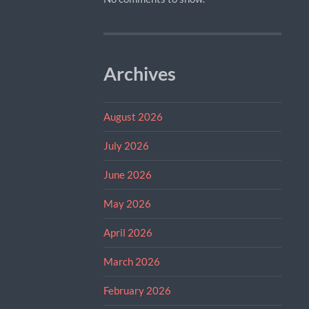
Archives
August 2026
July 2026
June 2026
May 2026
April 2026
March 2026
February 2026