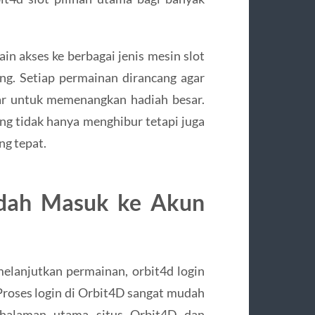
 akses ke berbagai jenis mesin slot
g. Setiap permainan dirancang agar
r untuk memenangkan hadiah besar.
ng tidak hanya menghibur tetapi juga
ng tepat.
udah Masuk ke Akun
elanjutkan permainan, orbit4d login
Proses login di Orbit4D sangat mudah
 halaman utama situs Orbit4D dan