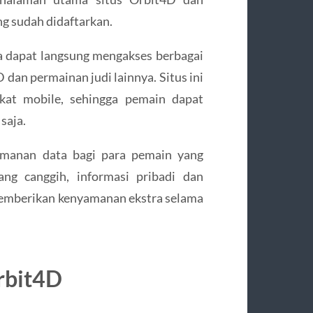
g sudah didaftarkan.
da dapat langsung mengakses berbagai
 dan permainan judi lainnya. Situs ini
gkat mobile, sehingga pemain dapat
saja.
amanan data bagi para pemain yang
ang canggih, informasi pribadi dan
 memberikan kenyamanan ekstra selama
rbit4D