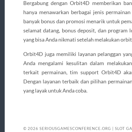
Bergabung dengan Orbit4D memberikan bany
hanya menawarkan berbagai jenis permainan j
banyak bonus dan promosi menarik untuk pem
selamat datang, bonus deposit, dan program l
yang bisa Anda nikmati setelah melakukan orbit
Orbit4D juga memiliki layanan pelanggan yan
Anda mengalami kesulitan dalam melakuka
terkait permainan, tim support Orbit4D ak
Dengan layanan terbaik dan pilihan permainan
yang layak untuk Anda coba.
© 2026
SERIOUSGAMESCONFERENCE.ORG | SLOT 