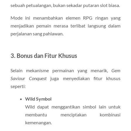
sebuah petualangan, bukan sekadar putaran slot biasa.
Mode ini menambahkan elemen RPG ringan yang
menjadikan pemain merasa terlibat langsung dalam
perjalanan sang pahlawan.
3. Bonus dan Fitur Khusus
Selain mekanisme permainan yang menarik,
Gem
Saviour Conquest
juga menyediakan fitur khusus
seperti:
Wild Symbol
Wild dapat menggantikan simbol lain untuk
membantu menciptakan kombinasi
kemenangan.