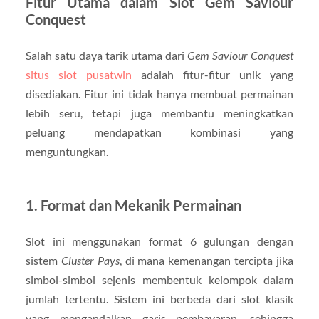
Fitur Utama dalam Slot Gem Saviour
Conquest
Salah satu daya tarik utama dari
Gem Saviour Conquest
situs slot pusatwin
adalah fitur-fitur unik yang
disediakan. Fitur ini tidak hanya membuat permainan
lebih seru, tetapi juga membantu meningkatkan
peluang mendapatkan kombinasi yang
menguntungkan.
1. Format dan Mekanik Permainan
Slot ini menggunakan format 6 gulungan dengan
sistem
Cluster Pays
, di mana kemenangan tercipta jika
simbol-simbol sejenis membentuk kelompok dalam
jumlah tertentu. Sistem ini berbeda dari slot klasik
yang mengandalkan garis pembayaran, sehingga