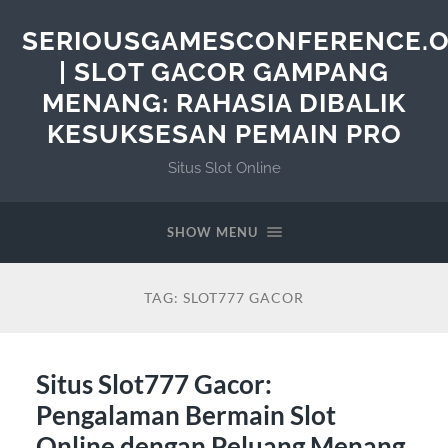
SERIOUSGAMESCONFERENCE.
| SLOT GACOR GAMPANG
MENANG: RAHASIA DIBALIK
KESUKSESAN PEMAIN PRO
Situs Slot Online
SHOW MENU
TAG:
SLOT777 GACOR
Situs Slot777 Gacor:
Pengalaman Bermain Slot
Online dengan Peluang Menang