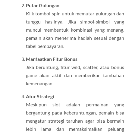
Putar Gulungan
Klik tombol spin untuk memutar gulungan dan
tunggu hasilnya. Jika simbol-simbol yang
muncul membentuk kombinasi yang menang,
pemain akan menerima hadiah sesuai dengan
tabel pembayaran.
Manfaatkan Fitur Bonus
Jika beruntung, fitur wild, scatter, atau bonus
game akan aktif dan memberikan tambahan
kemenangan.
Atur Strategi
Meskipun slot adalah permainan yang
bergantung pada keberuntungan, pemain bisa
mengatur strategi taruhan agar bisa bermain
lebih lama dan memaksimalkan peluang