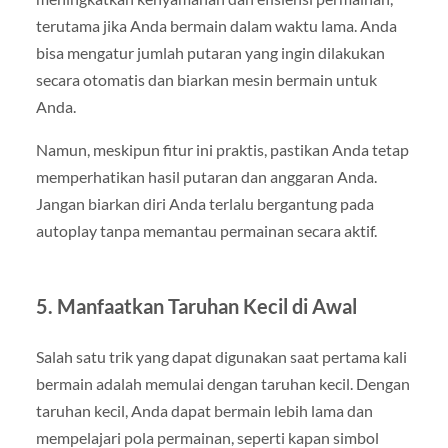
terutama jika Anda bermain dalam waktu lama. Anda
bisa mengatur jumlah putaran yang ingin dilakukan
secara otomatis dan biarkan mesin bermain untuk
Anda.
Namun, meskipun fitur ini praktis, pastikan Anda tetap
memperhatikan hasil putaran dan anggaran Anda.
Jangan biarkan diri Anda terlalu bergantung pada
autoplay tanpa memantau permainan secara aktif.
5. Manfaatkan Taruhan Kecil di Awal
Salah satu trik yang dapat digunakan saat pertama kali
bermain adalah memulai dengan taruhan kecil. Dengan
taruhan kecil, Anda dapat bermain lebih lama dan
mempelajari pola permainan, seperti kapan simbol