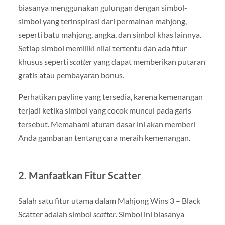
biasanya menggunakan gulungan dengan simbol-
simbol yang terinspirasi dari permainan mahjong,
seperti batu mahjong, angka, dan simbol khas lainnya.
Setiap simbol memiliki nilai tertentu dan ada fitur
khusus seperti
scatter
yang dapat memberikan putaran
gratis atau pembayaran bonus.
Perhatikan payline yang tersedia, karena kemenangan
terjadi ketika simbol yang cocok muncul pada garis
tersebut. Memahami aturan dasar ini akan memberi
Anda gambaran tentang cara meraih kemenangan.
2. Manfaatkan Fitur Scatter
Salah satu fitur utama dalam Mahjong Wins 3 – Black
Scatter adalah simbol
scatter
. Simbol ini biasanya