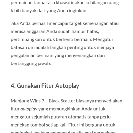
permainan tanpa rasa khawatir akan kehilangan uang
lebih banyak dari yang Anda inginkan.
Jika Anda berhasil mencapai target kemenangan atau
merasa anggaran Anda sudah hampir habis,
pertimbangkan untuk berhenti bermain. Mengatur
batasan diri adalah langkah penting untuk menjaga
pengalaman bermain yang menyenangkan dan
bertanggung jawab.
4. Gunakan Fitur Autoplay
Mahjong Wins 3 – Black Scatter biasanya menyediakan
fitur
autoplay
yang memungkinkan Anda untuk
mengatur sejumlah putaran otomatis tanpa perlu
menekan tombol setiap kali. Fitur ini berguna untuk
meningkatkan kenyamanan dan efisiensi permainan,