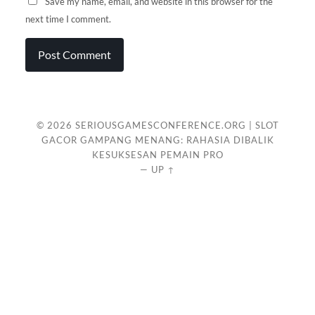
Save my name, email, and website in this browser for the
next time I comment.
© 2026
SERIOUSGAMESCONFERENCE.ORG | SLOT
GACOR GAMPANG MENANG: RAHASIA DIBALIK
KESUKSESAN PEMAIN PRO
—
UP ↑